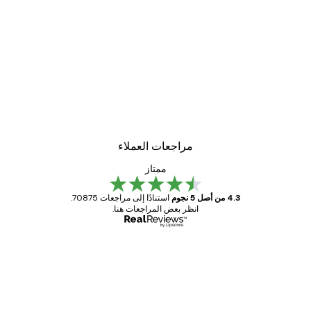
مراجعات العملاء
ممتاز
4.3 من أصل 5 نجوم
استنادًا إلى مراجعات 70875.
انظر بعض المراجعات هنا.
مشتري موثوق
اجعات
ملاء
Great item. Good quality.