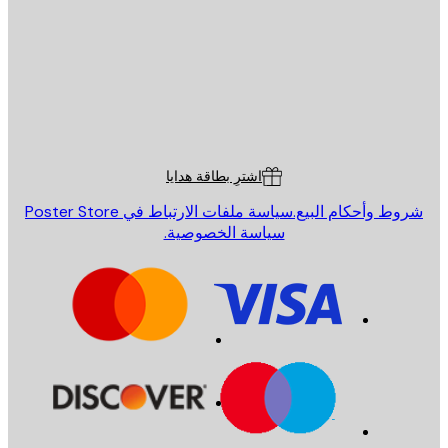
إرسال
St
Poster St
ة العملاء
اشترِ بطاقة هدايا
روط وأحكام البيع.
سياسة ملفات الارتباط في Poster Store
سياسة الخصوصية.