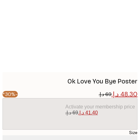
Produc
image
Ok Love You Bye Pos
-30%*
Activate your membership pr