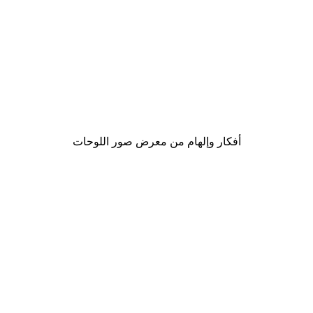
-30%*
Gucci موضة بوستر
من ‏48.30 د.إ.‏
أفكار وإلهام من معرض صور اللوحات