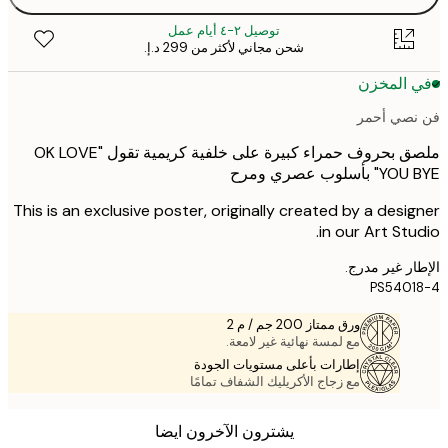
توصيل ٢-٤ أيام عمل
شحن مجاني لأكثر من ‏299 د.إ.‏
 المخزن
صي أحمر
ملصق بحروف حمراء كبيرة على خلفية كريمية تقول "OK LOVE
أسلوب عصري ومرح
This is an exclusive poster, originally created by a desi
in our Art Stu
ر غير مدرج.
PS540
ورق ممتاز 200 جم / م 2
مع لمسة نهائية غير لامعة.
إطارات بأعلى مستويات الجودة
مع زجاج الأكريليك الشفاف تمامًا
يشترون الآخرون ايضا