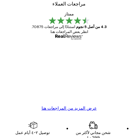
مراجعات العملاء
ممتاز
4.3 من أصل 5 نجوم
استنادًا إلى مراجعات 70875.
انظر بعض المراجعات هنا.
مشتري موثوق
اجعات
ملاء
Great item. Good quality.
4 يونيو
1 مايو
s C
Mary O
عرض المزيد من المراجعات هنا
شحن مجاني لأكثر من
توصيل ٢-٤ أيام عمل