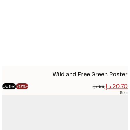
Produc
image
Wild and Free Green Pos
Outlet
-70%