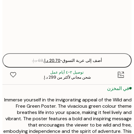
21x30 cm
30x40 cm
Fra
optio
أضف إلى عربة التسوق
-
توصيل ٢-٤ أيام عمل
شحن مجاني لأكثر من ‏299 د.إ.‏
 المخزن
Immerse yourself in the invigorating appeal of the Wild
Free Green Poster. The vivacious green colour t
breathes life into your space, making it feel lively
vibrant. The poster features a bold and inspiring mes
that encourages the viewer to be wild and f
embodying independence and the spirit of adventure. 