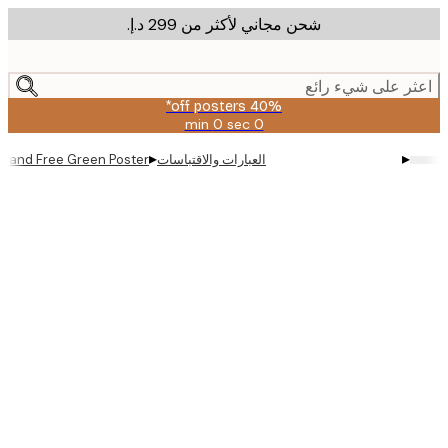
شحن مجاني لأكثر من ‏299 د.إ.‏
m
cont
ر على شيء رائع
40% off posters*
0 sec
0 min
صالحة
حتى:
▸
▸
العبارات والاقتباسات
Wild and Free Green Poster
2026-
08-
09