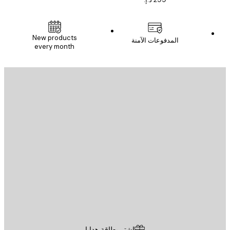
New products
المدفوعات الآمنة
every month
يد الإلكتروني
إرسال
St
Poster St
ة العملاء
اشترِ بطاقة هدايا