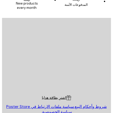
New products
المدفوعات الآمنة
every month
يد الإلكتروني
إرسال
St
Poster St
ة العملاء
اشترِ بطاقة هدايا
روط وأحكام البيع.
سياسة ملفات الارتباط في Poster Store
سياسة الخصوصية.