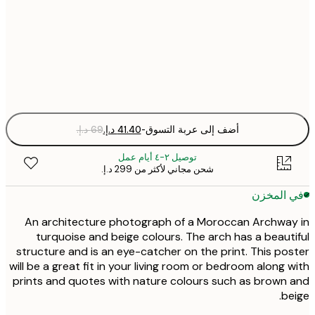
30x40 cm
Fra
optio
أضف إلى عربة التسوق
-
توصيل ٢-٤ أيام عمل
شحن مجاني لأكثر من ‏299 د.إ.‏
 المخزن
An architecture photograph of a Moroccan Archwa
turquoise and beige colours. The arch has a beaut
structure and is an eye-catcher on the print. This po
will be a great fit in your living room or bedroom along 
prints and quotes with nature colours such as brown
be