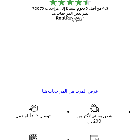
4.3 من أصل 5 نجوم
استنادًا إلى مراجعات 70875.
انظر بعض المراجعات هنا.
مشتري موثوق
اجعات
ملاء
Great item. Good quality.
4 يونيو
1 مايو
s C
Mary O
عرض المزيد من المراجعات هنا
شحن مجاني لأكثر من
توصيل ٢-٤ أيام عمل