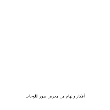
-40%*
- Dreamy Autumn Robin Poster
أفكار وإلهام من معرض صور اللوحات