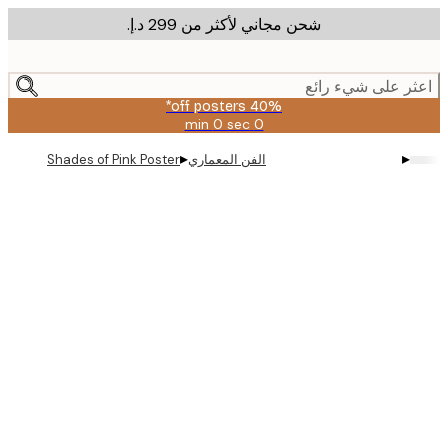
شحن مجاني لأكثر من ‏299 د.إ.‏
m
cont
ر على شيء رائع
40% off posters*
0 sec
0 min
صالحة
حتى:
▸
▸
الفن المعماري
Shades of Pink Poster
2026-
08-
09