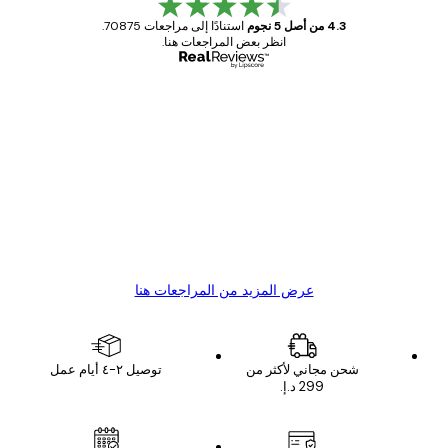
4.3 من أصل 5 نجوم
استنادًا إلى مراجعات 70875.
انظر بعض المراجعات هنا.
مشتري موثوق
اجعات
ملاء
Great item. Good quality.
4 يونيو
1 مايو
s C
Mary O
عرض المزيد من المراجعات هنا
شحن مجاني لأكثر من
توصيل ٢-٤ أيام عمل