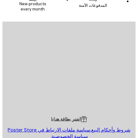
New products
المدفوعات الآمنة
every month
يد الإلكتروني
إرسال
St
Poster St
ة العملاء
اشترِ بطاقة هدايا
روط وأحكام البيع.
سياسة ملفات الارتباط في Poster Store
سياسة الخصوصية.