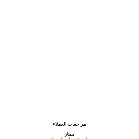
-40%*
لوحة صورة بحيرة سحرية
من ‏41.40 د.إ.‏
مراجعات العملاء
ممتاز