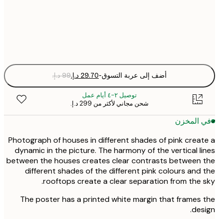
30x40 cm
Fra
optio
أضف إلى عربة التسوق
-
توصيل ٢-٤ أيام عمل
شحن مجاني لأكثر من ‏299 د.إ.‏
 المخزن
Photograph of houses in different shades of pink crea
dynamic in the picture. The harmony of the vertical l
between the houses creates clear contrasts between
different shades of the different pink colours and
rooftops create a clear separation from the 
The poster has a printed white margin that frames
des