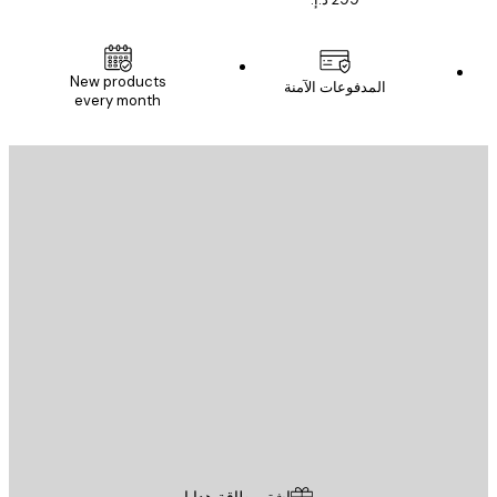
New products
المدفوعات الآمنة
every month
يد الإلكتروني
إرسال
St
Poster St
ة العملاء