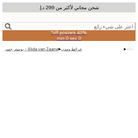
شحن مجاني لأكثر من ‏299 د.إ.‏
m
cont
ر على شيء رائع
40% off posters*
0 sec
0 min
صالحة
حتى:
▸
▸
خرائط ومدن
Alida van Zaane - بوستر جسر دار أوبرا سيدني
2026-
08-
09