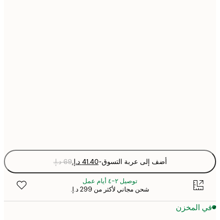
21x30 cm
30x40 cm
40x50 cm
50x70 cm
70x100 cm
Fra
optio
أضف إلى عربة التسوق
-
توصيل ٢-٤ أيام عمل
شحن مجاني لأكثر من ‏299 د.إ.‏
 المخزن