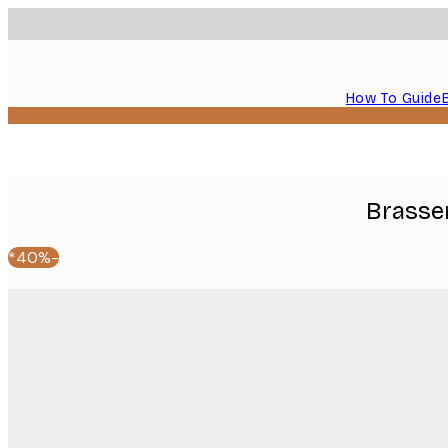
How To Guide
Brasser
-40%*