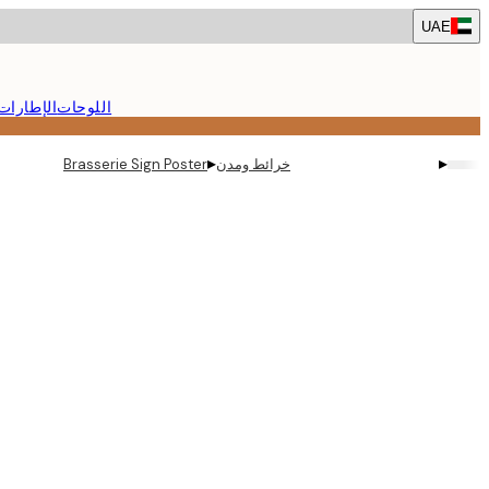
Skip
UAE
to
main
content.
اللوحات
الإطارات
▸
▸
خرائط ومدن
Brasserie Sign Poster