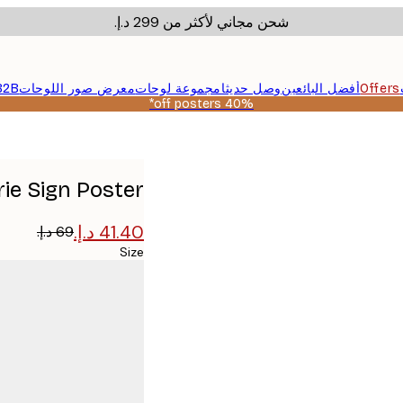
شحن مجاني لأكثر من ‏299 د.إ.‏
Offers
أفضل البائعين
وصل حديثا
مجموعة لوحات
معرض صور اللوحات
B2B
40% off posters*
ie Sign Poster
Size