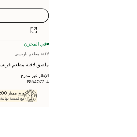
30x40 cm
40x50 cm
50x50 cm
في المخزن
50x70 cm
لافتة مطعم باريسي
70x100 cm
ملصق لافتة مطعم فرنسي 
الإطار غير مدرج.
PS54077-4
ورق ممتاز 200 جم / م 2
مع لمسة نهائية 