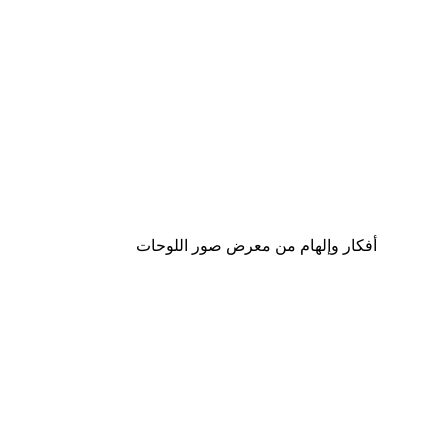
-40%*
لوحة صورة بحيرة سحرية
من ‏41.40 د.إ.‏
أفكار وإلهام من معرض صور اللوحات