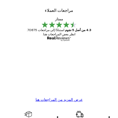
مراجعات العملاء
ممتاز
4.3 من أصل 5 نجوم
استنادًا إلى مراجعات 70875.
انظر بعض المراجعات هنا.
مشتري موثوق
اجعات
ملاء
Great item. Good quality.
4 يونيو
1 مايو
s C
Mary O
عرض المزيد من المراجعات هنا