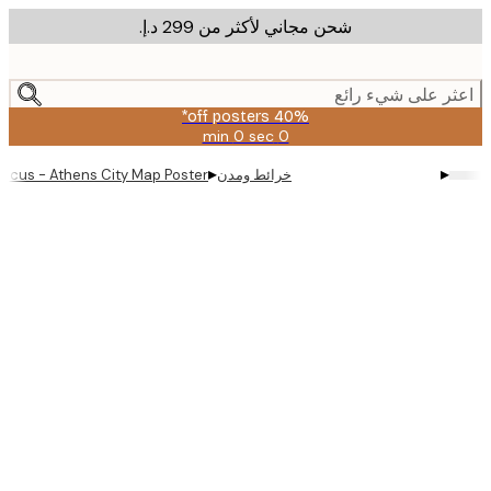
شحن مجاني لأكثر من ‏299 د.إ.‏
m
cont
ر على شيء رائع
40% off posters*
0 sec
0 min
صالحة
حتى:
▸
▸
خرائط ومدن
no Deificus - Athens City Map Poster
2026-
08-
09