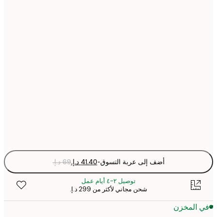
21x30 cm
30x40 cm
40x50 cm
50x70 cm
70x100 cm
Fra
optio
أضف إلى عربة التسوق
-
توصيل ٢-٤ أيام عمل
شحن مجاني لأكثر من ‏299 د.إ.‏
 المخزن