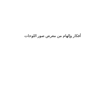
-30%*
لوحة صورة ضباب الشروق
من ‏48.30 د.إ.‏
أفكار وإلهام من معرض صور اللوحات