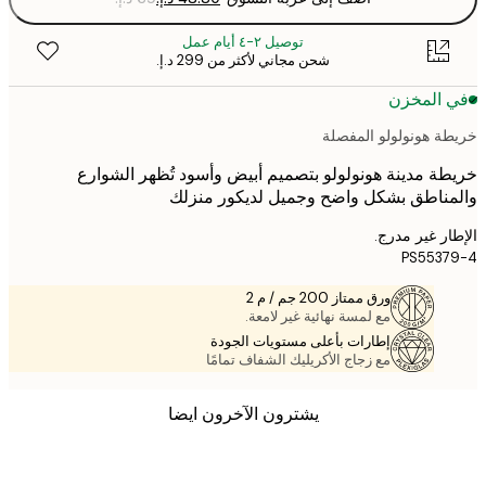
توصيل ٢-٤ أيام عمل
شحن مجاني لأكثر من ‏299 د.إ.‏
 المخزن
ة هونولولو المفصلة
ة مدينة هونولولو بتصميم أبيض وأسود تُظهر الشوارع
ناطق بشكل واضح وجميل لديكور منزلك
ر غير مدرج.
PS553
ورق ممتاز 200 جم / م 2
مع لمسة نهائية غير لامعة.
إطارات بأعلى مستويات الجودة
مع زجاج الأكريليك الشفاف تمامًا
يشترون الآخرون ايضا