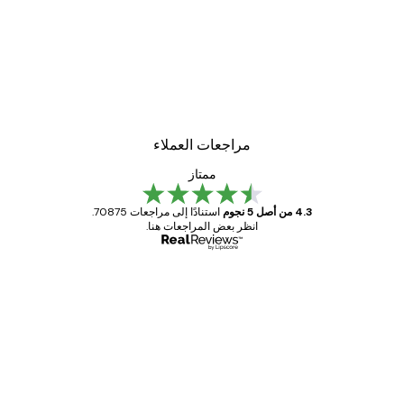
مراجعات العملاء
ممتاز
4.3 من أصل 5 نجوم
استنادًا إلى مراجعات 70875.
انظر بعض المراجعات هنا.
مشتري موثوق
اجعات
ملاء
Great item. Good quality.
4 يونيو
1 مايو