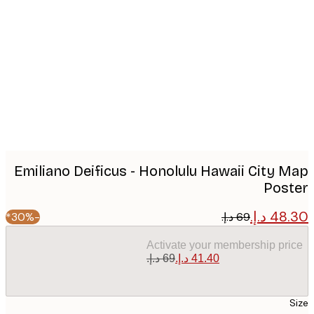
Produc
image
Emiliano Deificus - Honolulu Hawaii City 
Pos
-30%*
Activate your membership pr