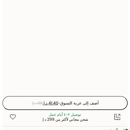
30x40 cm
40x50 cm
50x50 cm
50x70 cm
70x100 cm
Fra
optio
أضف إلى عربة التسوق
-
توصيل ٢-٤ أيام عمل
شحن مجاني لأكثر من ‏299 د.إ.‏