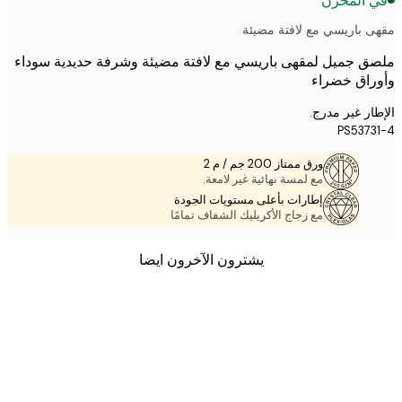
 المخزن
 باريسي مع لافتة مضيئة
 جميل لمقهى باريسي مع لافتة مضيئة وشرفة حديدية سوداء
اق خضراء
ر غير مدرج.
PS537
ورق ممتاز 200 جم / م 2
مع لمسة نهائية غير لامعة.
إطارات بأعلى مستويات الجودة
مع زجاج الأكريليك الشفاف تمامًا
يشترون الآخرون ايضا