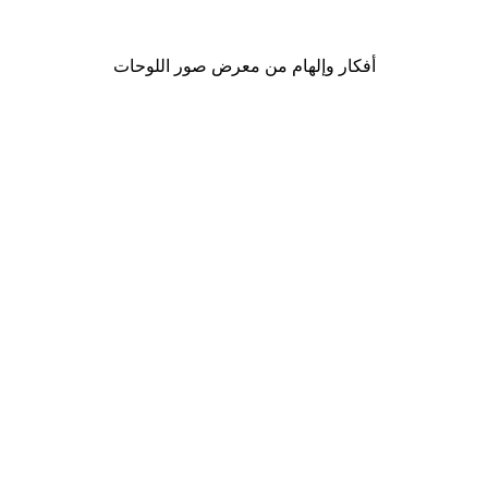
من ‏41.40 د.إ.‏
أفكار وإلهام من معرض صور اللوحات