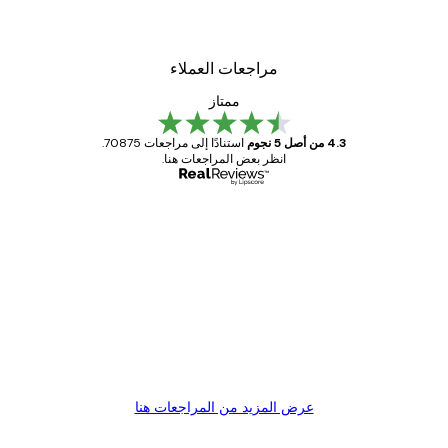
مراجعات العملاء
ممتاز
4.3 من أصل 5 نجوم
استنادًا إلى مراجعات 70875.
انظر بعض المراجعات هنا.
مشتري موثوق
اجعات
ملاء
Great item. Good quality.
4 يونيو
1 مايو
s C
Mary O
عرض المزيد من المراجعات هنا