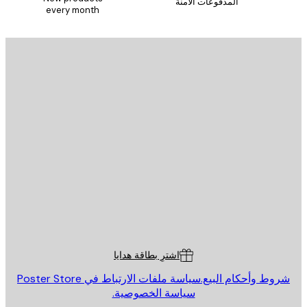
المدفوعات الآمنة
every month
يد الإلكتروني
إرسال
St
Poster St
ة العملاء
اشترِ بطاقة هدايا
روط وأحكام البيع.
سياسة ملفات الارتباط في Poster Store
سياسة الخصوصية.