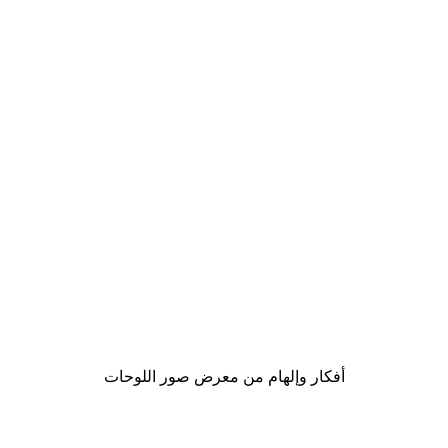
-40%*
ris - Acanthus Portière Poster
من ‏41.40 د.إ.‏
أفكار وإلهام من معرض صور اللوحات