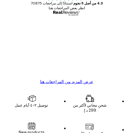
4.3 من أصل 5 نجوم
استنادًا إلى مراجعات 70875.
انظر بعض المراجعات هنا.
مشتري موثوق
اجعات
ملاء
Great item. Good quality.
4 يونيو
1 مايو
s C
Mary O
عرض المزيد من المراجعات هنا
شحن مجاني لأكثر من
توصيل ٢-٤ أيام عمل
New products