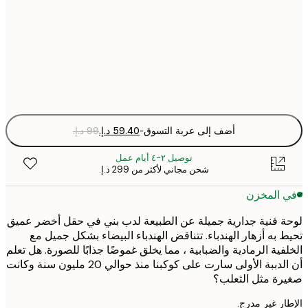
50x70 cm
Fra
optio
أضف إلى عربة التسوق
-
توصيل ٢-٤ أيام عمل
شحن مجاني لأكثر من ‏299 د.إ.‏
 المخزن
 فنية جدارية جميلة عن الطبيعة لدب بني في حقل أخضر عميق
 به أزهار الهندباء. تتناقض الهندباء البيضاء بشكل جميل مع
فية الرمادية والضبابية ، مما يخلق غموضًا جذابًا للصورة. هل تعلم
أن الدببة الأولى سارت على كوكبنا منذ حوالي 20 مليون سنة وكانت
ة مثل الثعلب؟
ر غير مدرج.