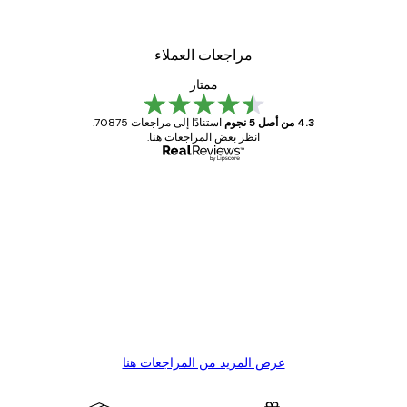
مراجعات العملاء
ممتاز
4.3 من أصل 5 نجوم
استنادًا إلى مراجعات 70875.
انظر بعض المراجعات هنا.
مشتري موثوق
اجعات
ملاء
Great item. Good quality.
4 يونيو
1 مايو
s C
Mary O
عرض المزيد من المراجعات هنا