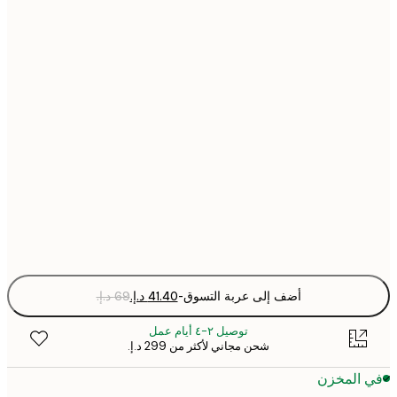
21x30 cm
30x40 cm
40x50 cm
50x70 cm
70x100 cm
Fra
optio
أضف إلى عربة التسوق
-
توصيل ٢-٤ أيام عمل
شحن مجاني لأكثر من ‏299 د.إ.‏
 المخزن