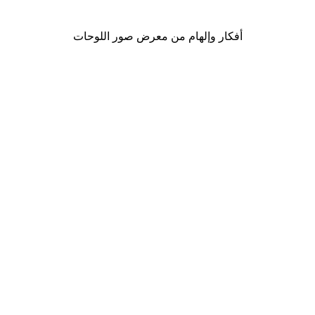
من ‏41.40 د.إ.‏
أفكار وإلهام من معرض صور اللوحات