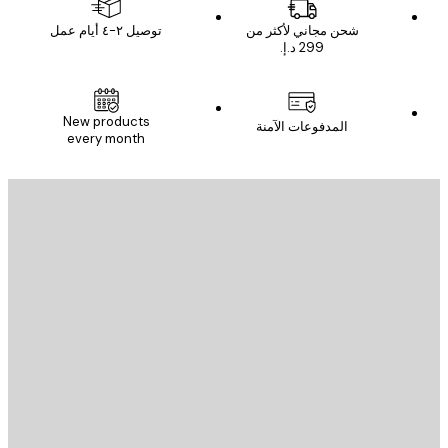
شحن مجاني لأكثر من
توصيل ٢-٤ أيام عمل
New products
المدفوعات الآمنة
every month
يد الإلكتروني
إرسال
St
Poster St