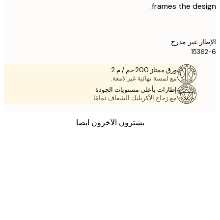
frames the des
ر غير مدرج.
153
ورق ممتاز 200 جم / م 2
مع لمسة نهائية غير لامعة.
إطارات بأعلى مستويات الجودة
مع زجاج الأكريليك الشفاف تمامًا
يشترون الآخرون ايضا