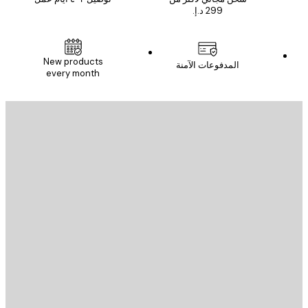
New products
المدفوعات الآمنة
every month
يد الإلكتروني
إرسال
St
Poster St
ة العملاء