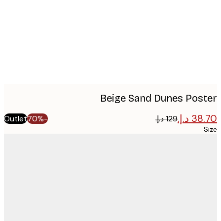
imag
Beige Sand Dunes Pos
Outlet
-70%