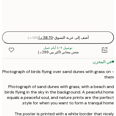
Fra
optio
أضف إلى عربة التسوق
-
توصيل ٢-٤ أيام عمل
شحن مجاني لأكثر من ‏299 د.إ.‏
 المخزن
- Photograph of birds flying over sand dunes with grass 
t
Photograph of sand dunes with grass, with a beach
birds flying in the sky in the background. A peaceful 
equals a peaceful soul, and nature prints are the per
style for when you want to form a tranquil h
The poster is printed with a white border that ni