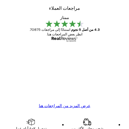
مراجعات العملاء
ممتاز
4.3 من أصل 5 نجوم
استنادًا إلى مراجعات 70875.
انظر بعض المراجعات هنا.
مشتري موثوق
اجعات
ملاء
Great item. Good quality.
4 يونيو
1 مايو
s C
Mary O
عرض المزيد من المراجعات هنا
شحن مجاني لأكثر من
توصيل ٢-٤ أيام عمل