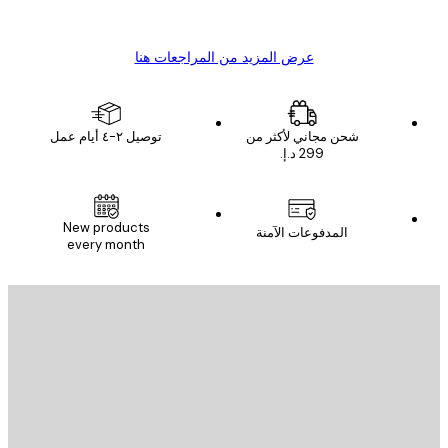
s C
Mary O
عرض المزيد من المراجعات هنا
شحن مجاني لأكثر من
توصيل ٢-٤ أيام عمل
New products
المدفوعات الآمنة
every month
يد الإلكتروني
إرسال