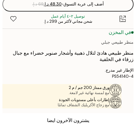
أضف إلى عربة التسوق
-
توصيل ٢-٤ أيام عمل
شحن مجاني لأكثر من ‏299 د.إ.‏
 المخزن
 طبيعي جبلي
 طبيعي هادئ لتلال ذهبية وأشجار صنوبر خضراء مع جبال
ء في الخلفية
ر غير مدرج.
PS541
ورق ممتاز 200 جم / م 2
مع لمسة نهائية غير لامعة.
إطارات بأعلى مستويات الجودة
مع زجاج الأكريليك الشفاف تمامًا
يشترون الآخرون ايضا