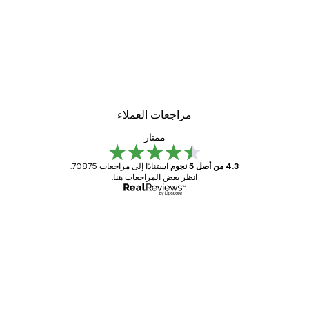
-30%*
لوحة صورة ضباب الشروق
من ‏48.30 د.إ.‏
مراجعات العملاء
ممتاز
4.3 من أصل 5 نجوم
استنادًا إلى مراجعات 70875.
انظر بعض المراجعات هنا.
مشتري موثوق
اجعات
ملاء
Great item. Good quality.
4 يونيو
1 مايو