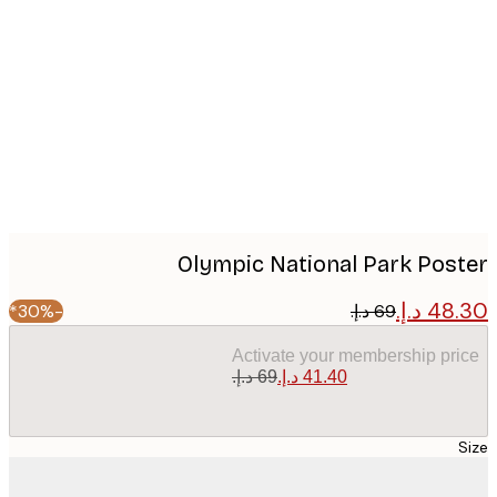
Produc
image
Olympic National Park Pos
-30%*
Activate your membership pr