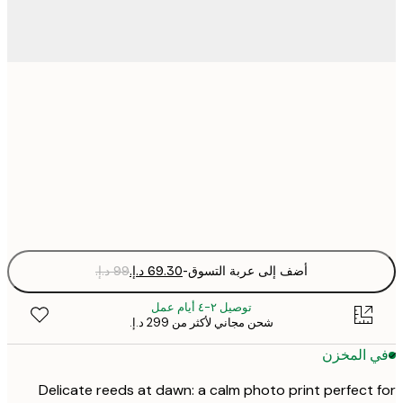
30x40 cm
50x70 cm
Fra
optio
أضف إلى عربة التسوق
-
توصيل ٢-٤ أيام عمل
شحن مجاني لأكثر من ‏299 د.إ.‏
 المخزن
Delicate reeds at dawn: a calm photo print perfect