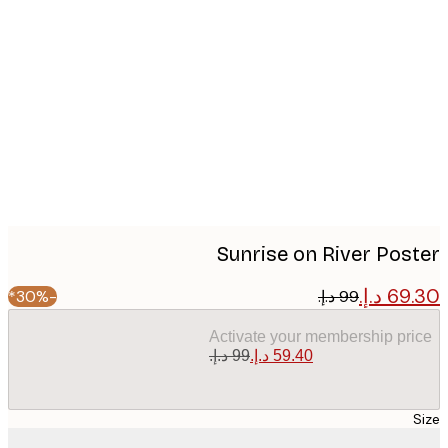
Produc
image
Sunrise on River Pos
-30%*
Activate your membership pr