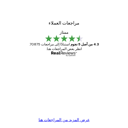
مراجعات العملاء
ممتاز
4.3 من أصل 5 نجوم
استنادًا إلى مراجعات 70875.
انظر بعض المراجعات هنا.
مشتري موثوق
اجعات
ملاء
Great item. Good quality.
4 يونيو
1 مايو
s C
Mary O
عرض المزيد من المراجعات هنا