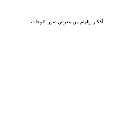
من ‏48.30 د.إ.‏
أفكار وإلهام من معرض صور اللوحات