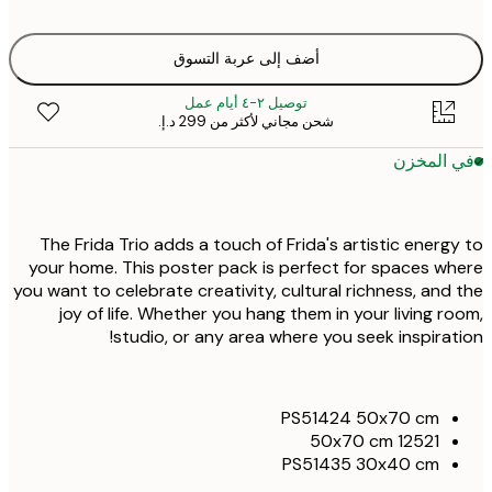
أضف إلى عربة التسوق
توصيل ٢-٤ أيام عمل
شحن مجاني لأكثر من ‏299 د.إ.‏
 المخزن
The Frida Trio adds a touch of Frida's artistic energ
your home. This poster pack is perfect for spaces w
you want to celebrate creativity, cultural richness, and
joy of life. Whether you hang them in your living r
studio, or any area where you seek inspirat
PS51424 50x70 cm
12521 50x70 cm
PS51435 30x40 cm