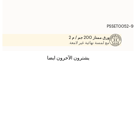
PSSET005
ورق ممتاز 200 جم / م 2
مع لمسة نهائية غير لامعة.
يشترون الآخرون ايضا