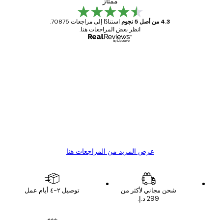
ممتاز
4.3 من أصل 5 نجوم
استنادًا إلى مراجعات 70875.
انظر بعض المراجعات هنا.
مشتري موثوق
اجعات
ملاء
Great item. Good quality.
4 يونيو
1 مايو
s C
Mary O
عرض المزيد من المراجعات هنا
شحن مجاني لأكثر من
توصيل ٢-٤ أيام عمل