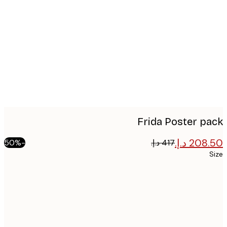
Produc
image
Frida Poster p
-50%