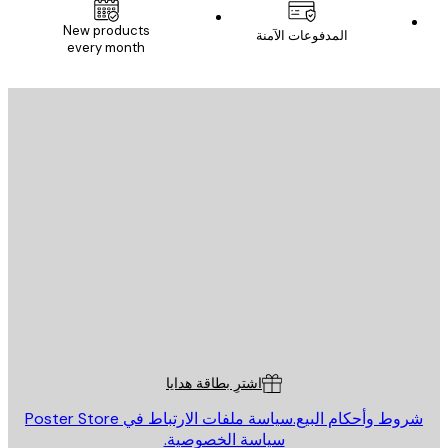
New products
المدفوعات الآمنة
every month
يد الإلكتروني
إرسال
St
Poster St
ة العملاء
اشترِ بطاقة هدايا
روط وأحكام البيع.
سياسة ملفات الارتباط في Poster Store
سياسة الخصوصية.