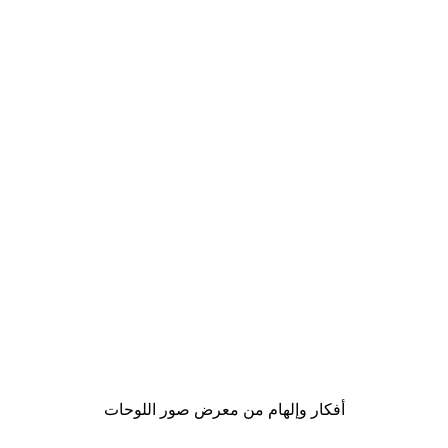
-30%*
 - Colorful Tree of Life Poster
من ‏48.30 د.إ.‏
أفكار وإلهام من معرض صور اللوحات