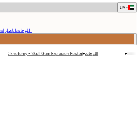
Skip
UAE
to
main
content.
اللوحات
الإطارات
▸
▸
اللوحات
Dikhotomy - Skull Gum Explosion Poster