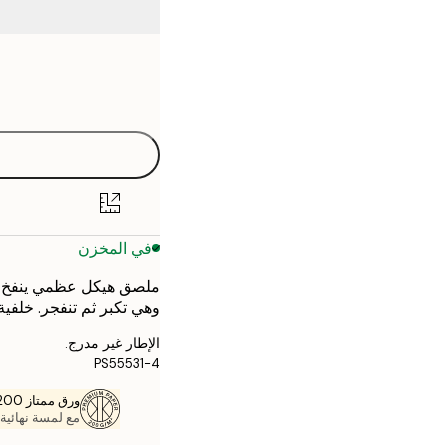
Frame
21x30 cm
options
30x40 cm
40x50 cm
50x70 cm
في المخزن
70x100 cm
ملصق هيكل عظمي ينفخ فق
وهي تكبر ثم تنفجر. خلفي
الإطار غير مدرج.
PS55531-4
ورق ممتاز 200 جم / م 2
مع لمسة نهائية 