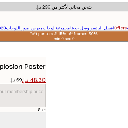
شحن مجاني لأكثر من ‏299 د.إ.‏
Offers
أفضل البائعين
وصل حديثا
مجموعة لوحات
معرض صور اللوحات
B2B
30% off posters & 15% off frames*
0 sec
0 min
صالحة
حتى:
2026-
08-
06
plosion Poster
your membership price
Size