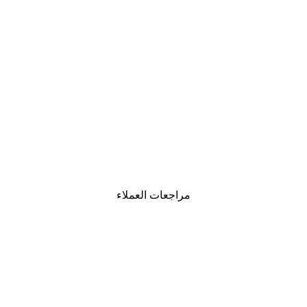
-30%*
لوحة صورة بحيرة سحرية
من ‏48.30 د.إ.‏
مراجعات العملاء