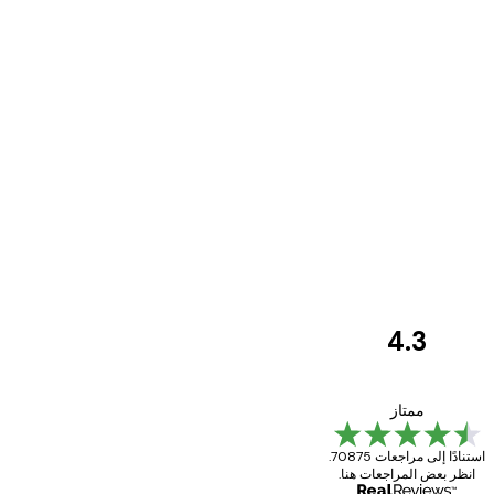
4.3
مراجعات
العملاء
Great item. Good quality.
ممتاز
استنادًا إلى مراجعات 70875.
انظر بعض المراجعات هنا.
4 يونيو