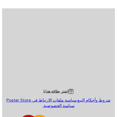
يد الإلكتروني
إرسال
St
Poster St
ة العملاء
اشترِ بطاقة هدايا
روط وأحكام البيع.
سياسة ملفات الارتباط في Poster Store
سياسة الخصوصية.