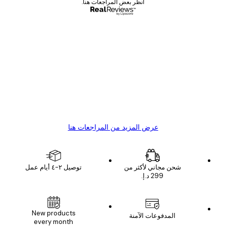
انظر بعض المراجعات هنا.
مشتري موثوق
اجعات
ملاء
Great item. Good quality.
4 يونيو
1 مايو
s C
Mary O
عرض المزيد من المراجعات هنا
شحن مجاني لأكثر من
توصيل ٢-٤ أيام عمل
New products
المدفوعات الآمنة
every month