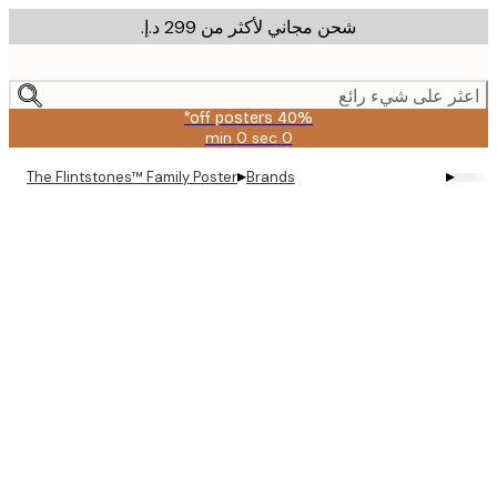
شحن مجاني لأكثر من ‏299 د.إ.‏
m
cont
ر على شيء رائع
40% off posters*
0 sec
0 min
صالحة
حتى:
▸
▸
The Flintstones™ Family Poster
Brands
2026-
08-
09