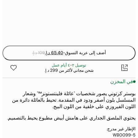
50x70 cm
Fra
optio
أضف إلى عربة التسوق
-
توصيل ٢-٤ أيام عمل
شحن مجاني لأكثر من ‏299 د.إ.‏
 المخزن
ر كرتوني يصور شخصيات 'عائلة فلينتستونز™' وشعار
لسل بلون أصفر ودود في المقدمة. تحيط بالعائلة دائرة من
ن الفيروزي على خلفية من اللون البيج.
ي الملصق الجداري على هامش أبيض مطبوع يحيط بالتصميم.
ر غير مدرج.
WB009