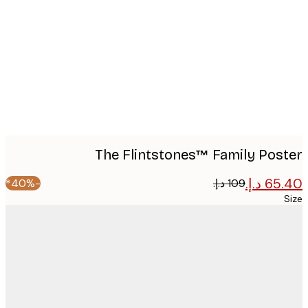
Produ
imag
The Flintstones™ Family Pos
-40%*