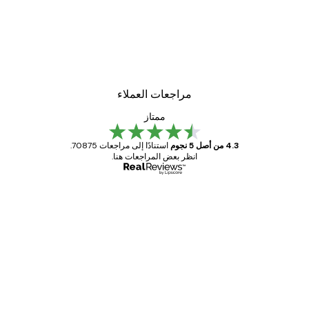
مراجعات العملاء
ممتاز
4.3 من أصل 5 نجوم
استنادًا إلى مراجعات 70875.
انظر بعض المراجعات هنا.
مشتري موثوق
اجعات
ملاء
Great item. Good quality.
4 يونيو
1 مايو
s C
Mary O