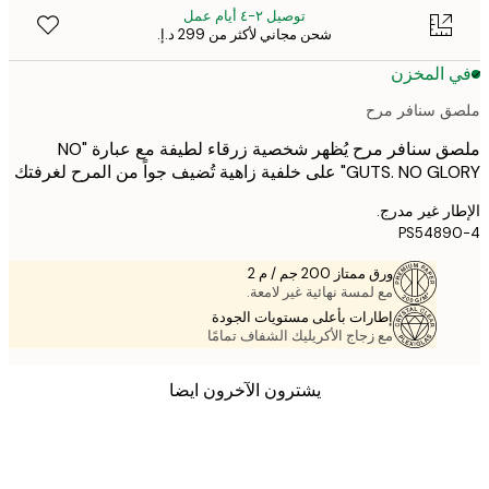
توصيل ٢-٤ أيام عمل
شحن مجاني لأكثر من ‏299 د.إ.‏
 المخزن
 سنافر مرح
ملصق سنافر مرح يُظهر شخصية زرقاء لطيفة مع عبارة "NO
GU" على خلفية زاهية تُضيف جواً من المرح لغرفتك
ر غير مدرج.
PS5489
ورق ممتاز 200 جم / م 2
مع لمسة نهائية غير لامعة.
إطارات بأعلى مستويات الجودة
مع زجاج الأكريليك الشفاف تمامًا
يشترون الآخرون ايضا