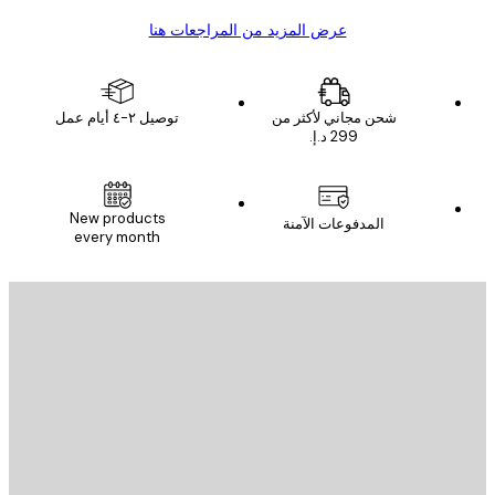
عرض المزيد من المراجعات هنا
شحن مجاني لأكثر من
توصيل ٢-٤ أيام عمل
New products
المدفوعات الآمنة
every month
يد الإلكتروني
إرسال