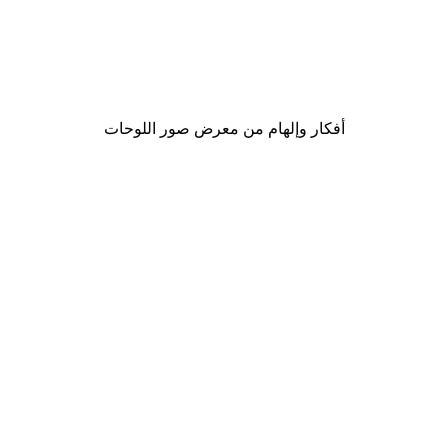
-30%*
لوحة صورة ضباب الشروق
من ‏48.30 د.إ.‏
أفكار وإلهام من معرض صور اللوحات