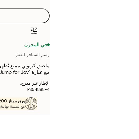
30x40 cm
40x50 cm
50x70 cm
في المخزن
70x100 cm
رسم السنافر للقفز
ملصق كرتوني ممتع يُظهر
مع عبارة "Jump for Joy" على خلفية بيج هادئة.
الإطار غير مدرج.
PS54888-4
ورق ممتاز 200 جم / م 2
مع لمسة نهائية 