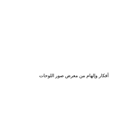
-40%*
لوحة صورة بحيرة سحرية
من ‏41.40 د.إ.‏
أفكار وإلهام من معرض صور اللوحات