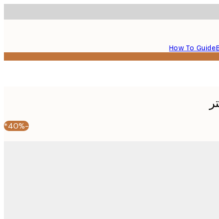
How To Guide
ر
-40%*