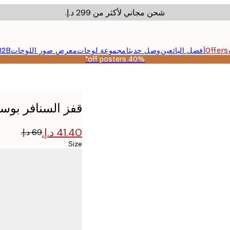
شحن مجاني لأكثر من ‏299 د.إ.‏
Offers
أفضل البائعين
وصل حديثا
مجموعة لوحات
معرض صور اللوحات
B2B
40% off posters*
قفز السنافر بوست
Size