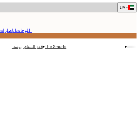
Skip
UAE
to
main
content.
اللوحات
الإطارات
▸
▸
The Smurfs
قفز السنافر بوستر