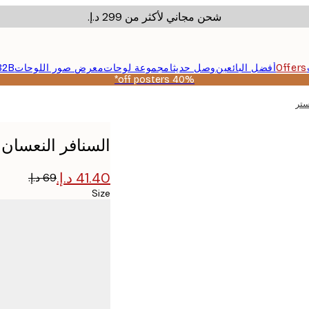
شحن مجاني لأكثر من ‏299 د.إ.‏
Offers
أفضل البائعين
وصل حديثا
مجموعة لوحات
معرض صور اللوحات
B2B
40% off posters*
ستر
السنافر النعسان 
Size