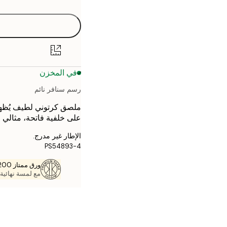
30x40 cm
40x50 cm
50x70 cm
في المخزن
70x100 cm
رسم سنافر نائم
على خلفية فاتحة، مثالي 
الإطار غير مدرج.
PS54893-4
ورق ممتاز 200 جم / م 2
مع لمسة نهائية 