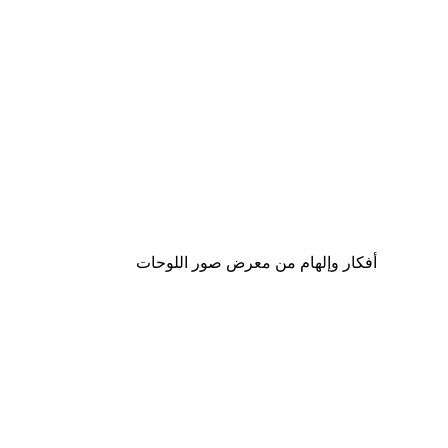
-40%*
tman™ - Villain Skyline Poster
من ‏65.40 د.إ.‏
أفكار وإلهام من معرض صور اللوحات