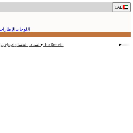
Skip
UAE
to
main
content.
اللوحات
الإطارات
▸
▸
The Smurfs
السنافر النعسان فينتاج بو