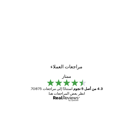
مراجعات العملاء
ممتاز
4.3 من أصل 5 نجوم
استنادًا إلى مراجعات 70875.
انظر بعض المراجعات هنا.
مشتري موثوق
اجعات
ملاء
Great item. Good quality.