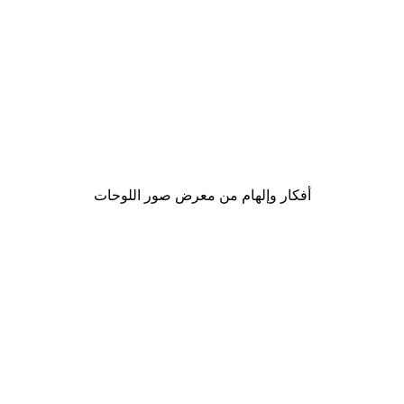
-30%*
Vintage Monte-Carlo Poster
من ‏48.30 د.إ.‏
أفكار وإلهام من معرض صور اللوحات