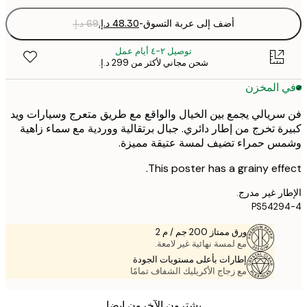
أضف إلى عربة التسوق
-
توصيل ٢-٤ أيام عمل
شحن مجاني لأكثر من ‏299 د.إ.‏
 المخزن
ريالي يجمع بين الخيال والواقع مع طريق متعرج وسيارات ويد
ة تخرج من إطار دائري. جبال برتقالية ووردية مع سماء زاهية
س حمراء تضيف لمسة عتيقة مميزة.
This poster has a grainy eff
ر غير مدرج.
PS5429
ورق ممتاز 200 جم / م 2
مع لمسة نهائية غير لامعة.
إطارات بأعلى مستويات الجودة
مع زجاج الأكريليك الشفاف تمامًا
يشترون الآخرون ايضا