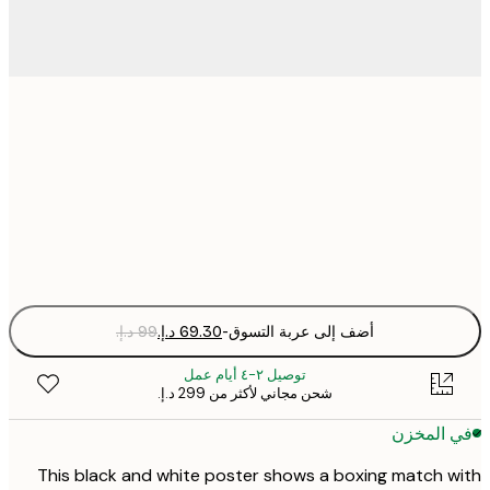
30x40 cm
50x70 cm
Fra
optio
أضف إلى عربة التسوق
-
توصيل ٢-٤ أيام عمل
شحن مجاني لأكثر من ‏299 د.إ.‏
 المخزن
This black and white poster shows a boxing match 