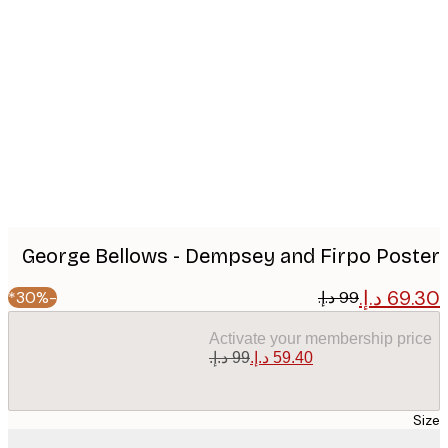
Produc
image
George Bellows - Dempsey and Firpo Pos
-30%*
Activate your membership pr