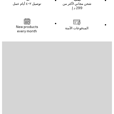
شحن مجاني لأكثر من
توصيل ٢-٤ أيام عمل
New products
المدفوعات الآمنة
every month
يد الإلكتروني
إرسال
St
Poster St
ة العملاء