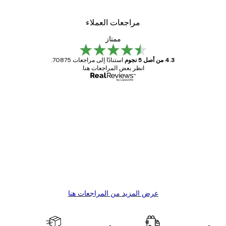
مراجعات العملاء
ممتاز
4.3 من أصل 5 نجوم
استنادًا إلى مراجعات 70875.
انظر بعض المراجعات هنا.
مشتري موثوق
اجعات
ملاء
Great item. Good quality.
4 يونيو
1 مايو
s C
Mary O
عرض المزيد من المراجعات هنا