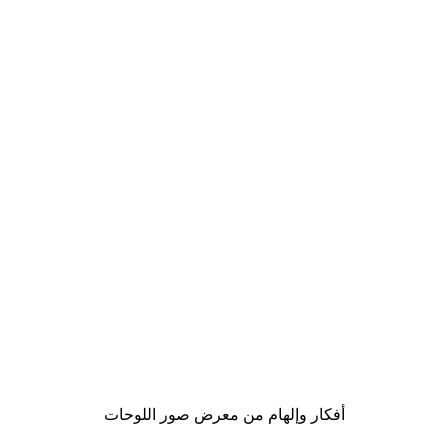
-40%*
Rosana Laiz Blursbyai - ورود وردية ناعمة بوستر
من ‏41.40 د.إ.‏
أفكار وإلهام من معرض صور اللوحات