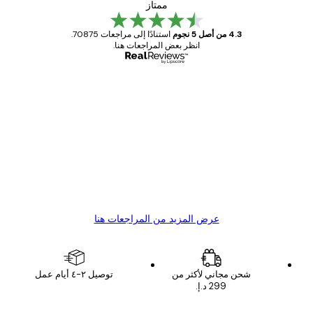
ممتاز
4.3 من أصل 5 نجوم
استنادًا إلى مراجعات 70875.
انظر بعض المراجعات هنا.
مشتري موثوق
اجعات
ملاء
Great item. Good quality.
4 يونيو
1 مايو
s C
Mary O
عرض المزيد من المراجعات هنا
شحن مجاني لأكثر من
توصيل ٢-٤ أيام عمل