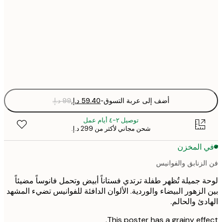
30x40 cm
50x70 cm
Fra
optio
أضف إلى عربة التسوق
-
توصيل ٢-٤ أيام عمل
شحن مجاني لأكثر من ‏299 د.إ.‏
 المخزن
لزنابق والفوانيس
 جميلة تُظهر طفلة ترتدي فستاناً أبيض وتحمل فانوساً مضيئاً
الزهور البيضاء والوردية. الألوان الدافئة للفوانيس تضيء المشهد
دئ والحالم.
This poster has a grainy eff