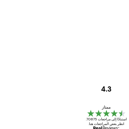
4.3
مراجعات
العملاء
Great item. Good quality.
ممتاز
استنادًا إلى مراجعات 70875.
انظر بعض المراجعات هنا.
4 يونيو