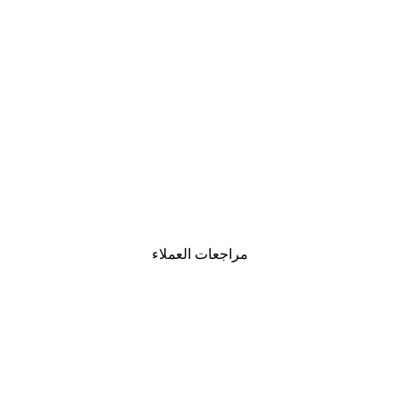
-30%*
لوحة صورة بحيرة سحرية
من ‏48.30 د.إ.‏
مراجعات العملاء