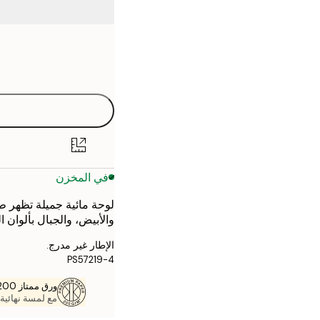
Frame
21x30 cm
options
30x40 cm
40x50 cm
50x50 cm
في المخزن
50x70 cm
لوحة مائية جميلة تظهر طب
70x100 cm
والأبيض، والجبال بألوان 
الإطار غير مدرج.
PS57219-4
ورق ممتاز 200 جم / م 2
مع لمسة نهائية 