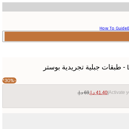
How To Guide
ر
-30%*
Activate 
|