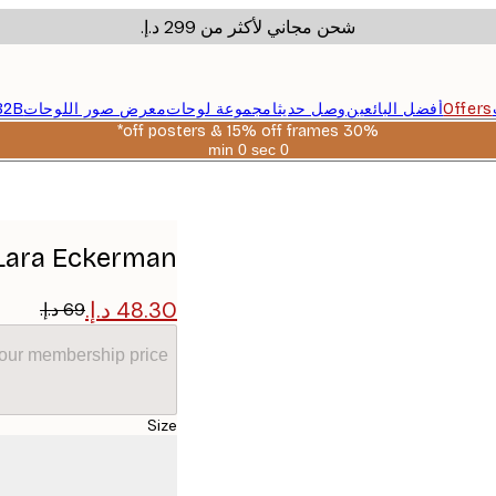
شحن مجاني لأكثر من ‏299 د.إ.‏
Offers
أفضل البائعين
وصل حديثا
مجموعة لوحات
معرض صور اللوحات
B2B
30% off posters & 15% off frames*
0 sec
0 min
صالحة
حتى:
2026-
08-
06
Lara Eckerman - طبقات جبلية تجريدية بوست
your membership price
Size