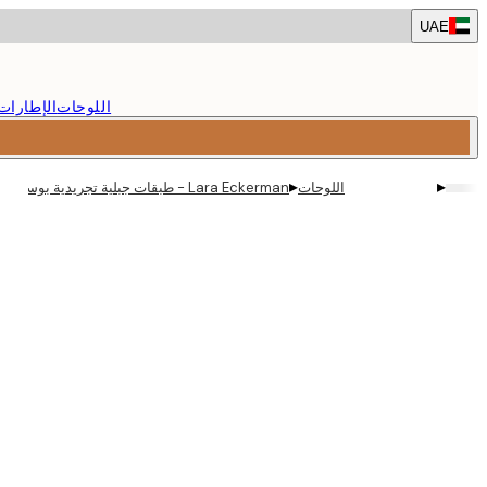
Skip
UAE
to
main
content.
اللوحات
الإطارات
▸
▸
اللوحات
Lara Eckerman - طبقات جبلية تجريدية بوستر