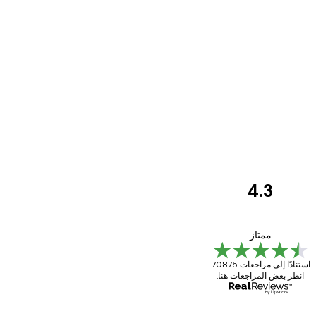
4.3
مراجعات
العملاء
Great item. Good quality.
ممتاز
استنادًا إلى مراجعات 70875.
انظر بعض المراجعات هنا.
4 يونيو
Mary O