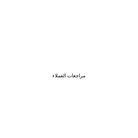
-40%*
لوحة صورة بحيرة سحرية
من ‏41.40 د.إ.‏
مراجعات العملاء