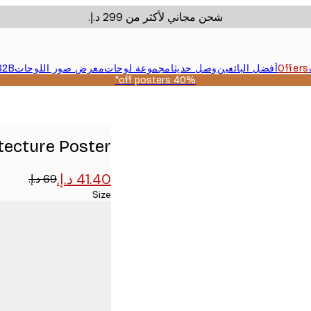
شحن مجاني لأكثر من ‏299 د.إ.‏
Offers
أفضل البائعين
وصل حديثا
مجموعة لوحات
معرض صور اللوحات
B2B
40% off posters*
tecture Poster
Size