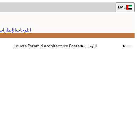
Skip
UAE
to
main
content.
اللوحات
الإطارات
▸
▸
اللوحات
Louvre Pyramid Architecture Poster