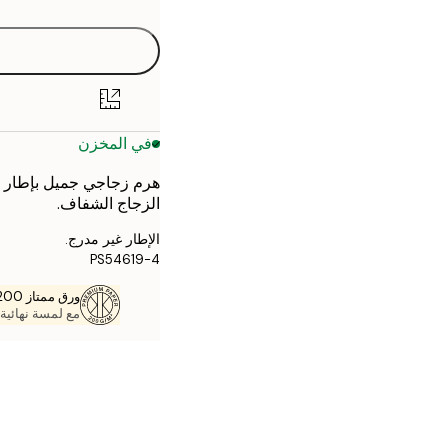
30x40 cm
40x50 cm
50x50 cm
في المخزن
50x70 cm
هرم زجاجي جميل بإطار م
70x100 cm
الزجاج الشفاف.
الإطار غير مدرج.
PS54619-4
ورق ممتاز 200 جم / م 2
مع لمسة نهائية 