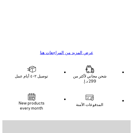
ملاء
Great item. Good quality.
4 يونيو
1 مايو
s C
Mary O
عرض المزيد من المراجعات هنا
شحن مجاني لأكثر من
توصيل ٢-٤ أيام عمل
New products
المدفوعات الآمنة
every month