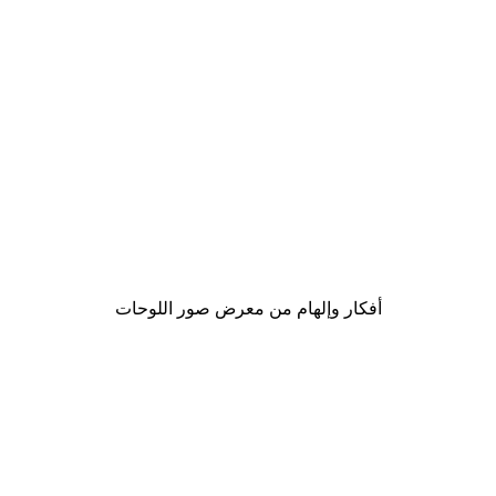
-40%*
لوحة صورة بحيرة سحرية
من ‏41.40 د.إ.‏
أفكار وإلهام من معرض صور اللوحات