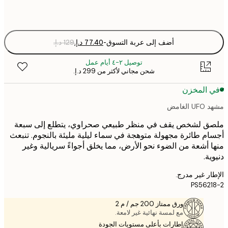
Fra
optio
أضف إلى عربة التسوق
-
توصيل ٢-٤ أيام عمل
شحن مجاني لأكثر من ‏299 د.إ.‏
 المخزن
لغامض
ق لشخص يقف في منظر طبيعي صحراوي، يتطلع إلى سبعة
م طائرة مجهولة متوهجة في سماء ليلية مليئة بالنجوم. تنبعث
 أشعة من الضوء نحو الأرض، مما يخلق أجواءً سريالية وغير
ة.
ر غير مدرج.
PS562
ورق ممتاز 200 جم / م 2
مع لمسة نهائية غير لامعة.
إطارات بأعلى مستويات الجودة