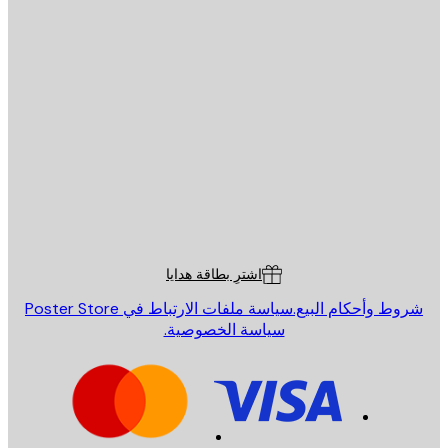
يد الإلكتروني
إرسال
St
Poster St
ة العملاء
اشترِ بطاقة هدايا
روط وأحكام البيع.
سياسة ملفات الارتباط في Poster Store
سياسة الخصوصية.