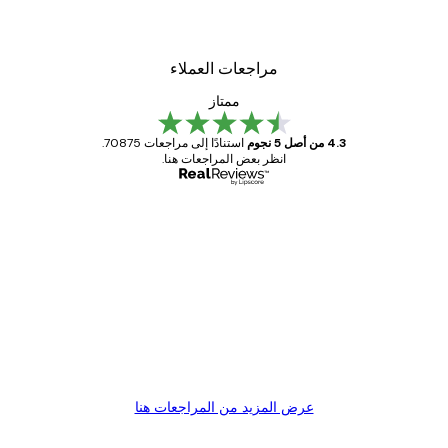
مراجعات العملاء
ممتاز
4.3 من أصل 5 نجوم
استنادًا إلى مراجعات 70875.
انظر بعض المراجعات هنا.
مشتري موثوق
اجعات
ملاء
Great item. Good quality.
4 يونيو
1 مايو
s C
Mary O
عرض المزيد من المراجعات هنا