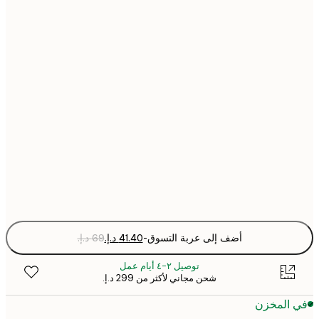
21x30 cm
30x40 cm
40x50 cm
50x70 cm
70x100 cm
Fra
optio
أضف إلى عربة التسوق
-
توصيل ٢-٤ أيام عمل
شحن مجاني لأكثر من ‏299 د.إ.‏
 المخزن