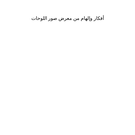
من ‏41.40 د.إ.‏
أفكار وإلهام من معرض صور اللوحات