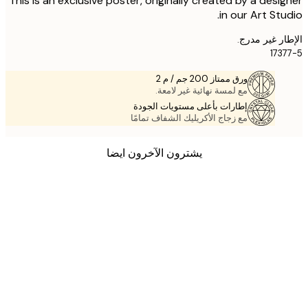
This is an exclusive poster, originally created by a desi
in our Art Stu
ر غير مدرج.
173
ورق ممتاز 200 جم / م 2
مع لمسة نهائية غير لامعة.
إطارات بأعلى مستويات الجودة
مع زجاج الأكريليك الشفاف تمامًا
يشترون الآخرون ايضا