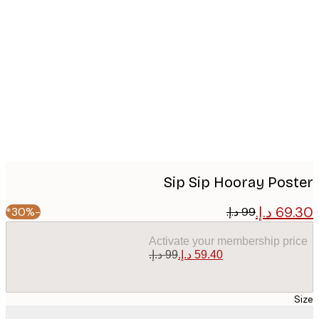
Produc
image
Sip Sip Hooray Pos
-30%*
Activate your membership pr