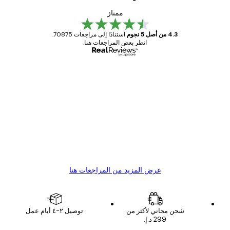
ممتاز
4.3 من أصل 5 نجوم
استنادًا إلى مراجعات 70875.
انظر بعض المراجعات هنا.
مشتري موثوق
اجعات
ملاء
Great item. Good quality.
4 يونيو
1 مايو
s C
Mary O
عرض المزيد من المراجعات هنا
شحن مجاني لأكثر من
توصيل ٢-٤ أيام عمل