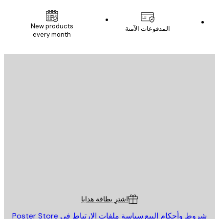
New products
المدفوعات الآمنة
every month
يد الإلكتروني
إرسال
St
Poster St
ة العملاء
اشترِ بطاقة هدايا
روط وأحكام البيع.
سياسة ملفات الارتباط في Poster Store