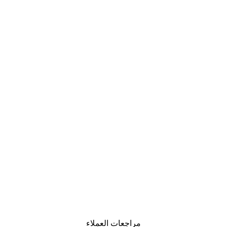
-30%*
لوحة صورة بحيرة سحرية
من ‏48.30 د.إ.‏
مراجعات العملاء