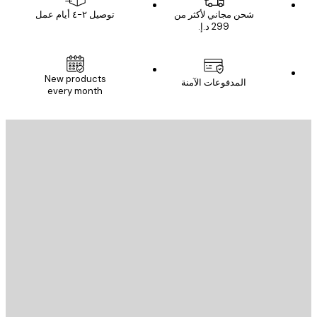
شحن مجاني لأكثر من
توصيل ٢-٤ أيام عمل
New products
المدفوعات الآمنة
every month
يد الإلكتروني
إرسال
St
Poster St