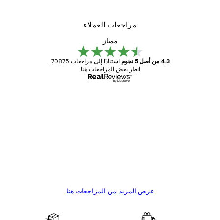
مراجعات العملاء
ممتاز
4.3 من أصل 5 نجوم
استنادًا إلى مراجعات 70875.
انظر بعض المراجعات هنا.
مشتري موثوق
اجعات
ملاء
Great item. Good quality.
4 يونيو
1 مايو
s C
Mary O
عرض المزيد من المراجعات هنا