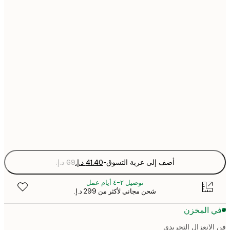
30x40 cm
40x50 cm
50x70 cm
70x100 cm
Fra
optio
أضف إلى عربة التسوق
-
توصيل ٢-٤ أيام عمل
شحن مجاني لأكثر من ‏299 د.إ.‏
 المخزن
لانعزال التجريدي