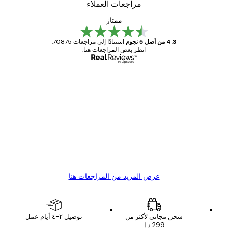
مراجعات العملاء
ممتاز
4.3 من أصل 5 نجوم
استنادًا إلى مراجعات 70875.
انظر بعض المراجعات هنا.
مشتري موثوق
اجعات
ملاء
Great item. Good quality.
4 يونيو
1 مايو
s C
Mary O
عرض المزيد من المراجعات هنا
شحن مجاني لأكثر من
توصيل ٢-٤ أيام عمل