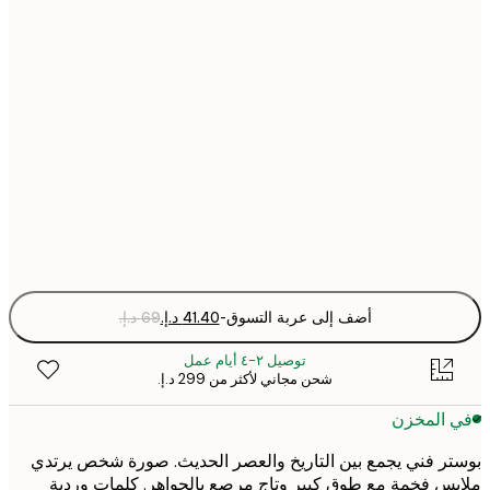
21x30 cm
30x40 cm
50x70 cm
70x100 cm
Fra
optio
أضف إلى عربة التسوق
-
توصيل ٢-٤ أيام عمل
شحن مجاني لأكثر من ‏299 د.إ.‏
 المخزن
ر فني يجمع بين التاريخ والعصر الحديث. صورة شخص يرتدي
س فخمة مع طوق كبير وتاج مرصع بالجواهر. كلمات وردية