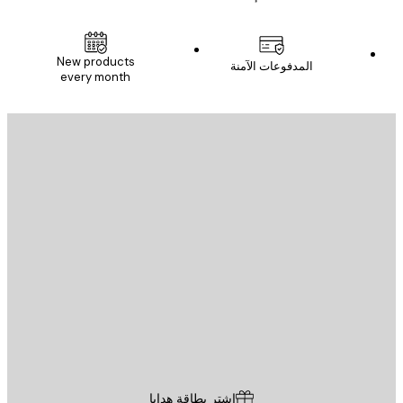
New products
المدفوعات الآمنة
every month
يد الإلكتروني
إرسال
St
Poster St
ة العملاء
اشترِ بطاقة هدايا