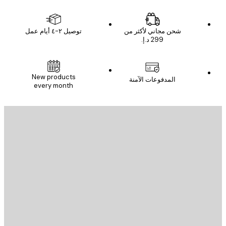
شحن مجاني لأكثر من
توصيل ٢-٤ أيام عمل
New products
المدفوعات الآمنة
every month
يد الإلكتروني
إرسال
St