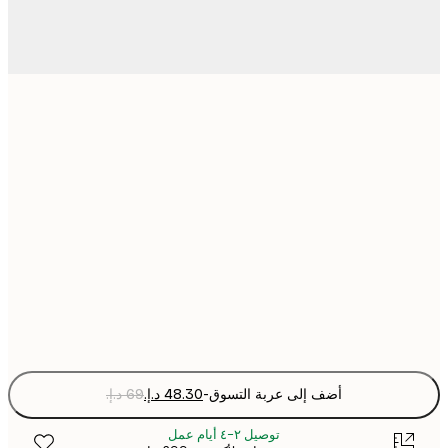
21x30 cm
30x40 cm
50x70 cm
70x100 cm
Fra
optio
أضف إلى عربة التسوق
-
توصيل ٢-٤ أيام عمل