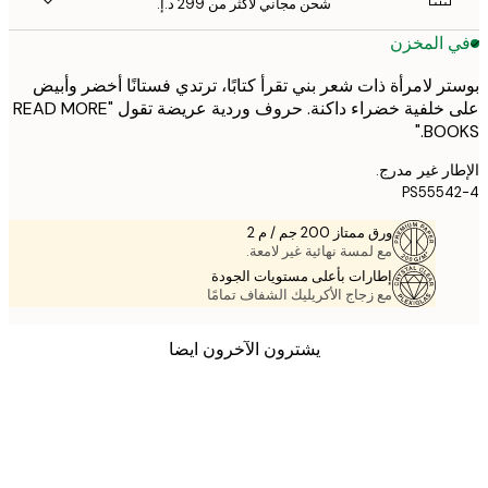
شحن مجاني لأكثر من ‏299 د.إ.‏
 المخزن
ر لامرأة ذات شعر بني تقرأ كتابًا، ترتدي فستانًا أخضر وأبيض
على خلفية خضراء داكنة. حروف وردية عريضة تقول "READ MORE
BOO
ر غير مدرج.
PS555
ورق ممتاز 200 جم / م 2
مع لمسة نهائية غير لامعة.
إطارات بأعلى مستويات الجودة
مع زجاج الأكريليك الشفاف تمامًا
يشترون الآخرون ايضا