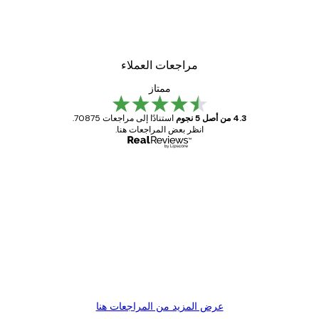
لوحة صورة بحيرة سحرية
من ‏48.30 د.إ.‏
مراجعات العملاء
ممتاز
4.3 من أصل 5 نجوم
استنادًا إلى مراجعات 70875.
انظر بعض المراجعات هنا.
مشتري موثوق
اجعات
ملاء
Great item. Good quality.
4 يونيو
1 مايو
s C
Mary O
عرض المزيد من المراجعات هنا