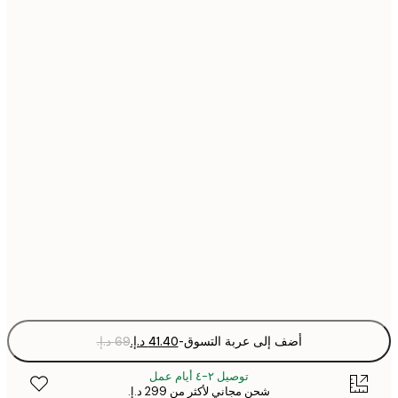
21x30 cm
30x40 cm
40x50 cm
50x50 cm
50x70 cm
70x100 cm
Fra
optio
أضف إلى عربة التسوق
-
توصيل ٢-٤ أيام عمل
شحن مجاني لأكثر من ‏299 د.إ.‏