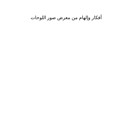
من ‏41.40 د.إ.‏
أفكار وإلهام من معرض صور اللوحات