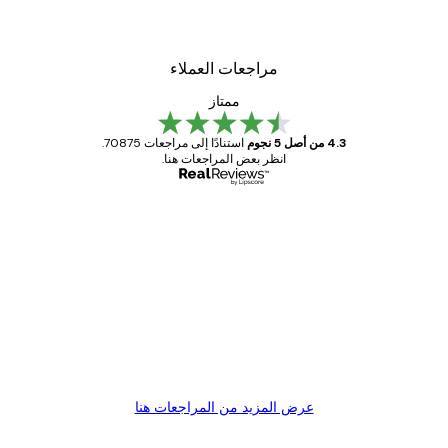
مراجعات العملاء
ممتاز
4.3 من أصل 5 نجوم
استنادًا إلى مراجعات 70875.
انظر بعض المراجعات هنا.
مشتري موثوق
اجعات
ملاء
Great item. Good quality.
4 يونيو
1 مايو
s C
Mary O
عرض المزيد من المراجعات هنا