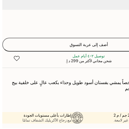
أضف إلى عربة التسوق
توصيل ٢-٤ أيام عمل
شحن مجاني لأكثر من ‏299 د.إ.‏
اً يمشي بفستان أسود طويل وحذاء بكعب عالٍ على خلفية بيج
م
إطارات بأعلى مستويات الجودة
غير لامعة.
مع زجاج الأكريليك الشفاف تمامًا