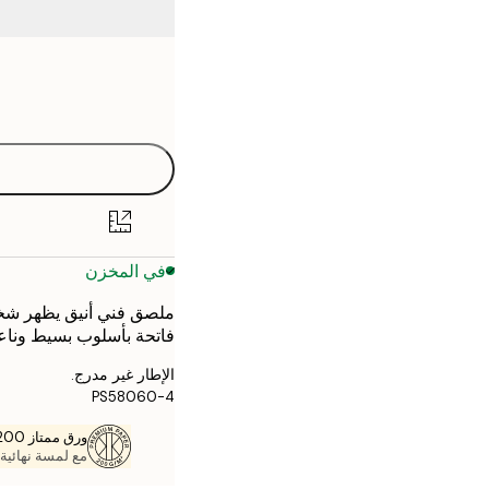
Frame
21x30 cm
options
30x40 cm
40x50 cm
50x70 cm
في المخزن
70x100 cm
ملصق فني أنيق يظهر شخص
فاتحة بأسلوب بسيط وناع
الإطار غير مدرج.
PS58060-4
ورق ممتاز 200 جم / م 2
مع لمسة نهائية 