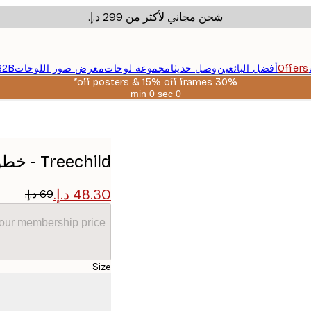
شحن مجاني لأكثر من ‏299 د.إ.‏
Offers
أفضل البائعين
وصل حديثا
مجموعة لوحات
معرض صور اللوحات
B2B
30% off posters & 15% off frames*
0 sec
0 min
صالحة
حتى:
2026-
08-
06
Treechild - خطوة بالأسود بوستر
your membership price
Size