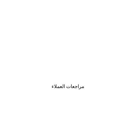
-30%*
لوحة صورة بحيرة سحرية
من ‏48.30 د.إ.‏
مراجعات العملاء