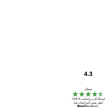
4.3
مراجعات
العملاء
Great item. Good quality.
ممتاز
استنادًا إلى مراجعات 70875.
انظر بعض المراجعات هنا.
4 يونيو