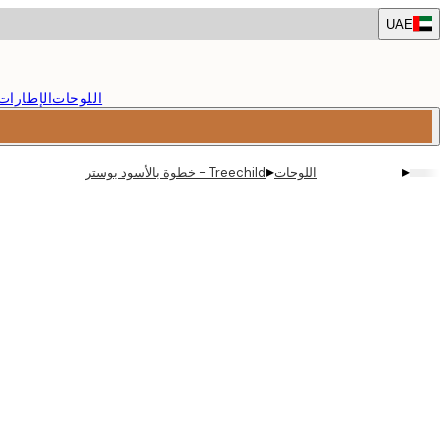
Skip
UAE
to
main
content.
اللوحات
الإطارات
▸
▸
اللوحات
Treechild - خطوة بالأسود بوستر