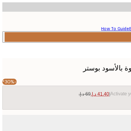
How To Guide
-30%*
Activate 
|