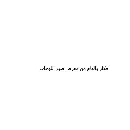
-40%*
Raisa Zwart - الكثبان الهولندية بوستر
من ‏41.40 د.إ.‏
أفكار وإلهام من معرض صور اللوحات