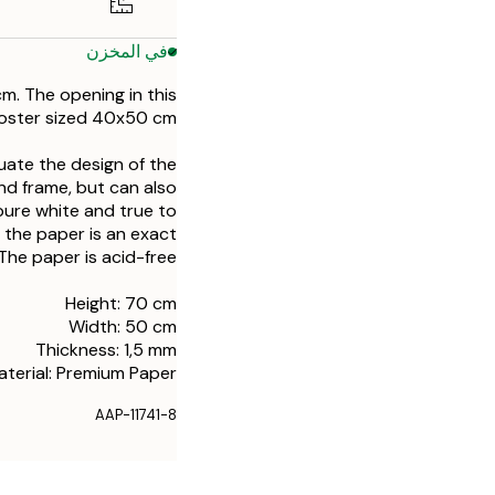
في المخزن
m. The opening in this
poster sized 40x50 cm.
uate the design of the
d frame, but can also
pure white and true to
f the paper is an exact
he paper is acid-free.
Height: 70 cm
Width: 50 cm
Thickness: 1,5 mm
aterial: Premium Paper
AAP-11741-8