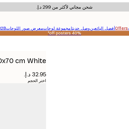
شحن مجاني لأكثر من ‏299 د.إ.‏
Offers
أفضل البائعين
وصل حديثا
مجموعة لوحات
معرض صور اللوحات
B2B
40% off posters*
0x70 cm White
اختر الحجم