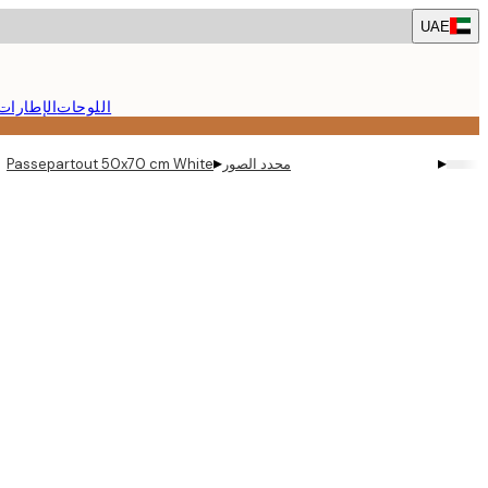
Skip
UAE
to
main
content.
اللوحات
الإطارات
▸
▸
محدد الصور
Passepartout 50x70 cm White