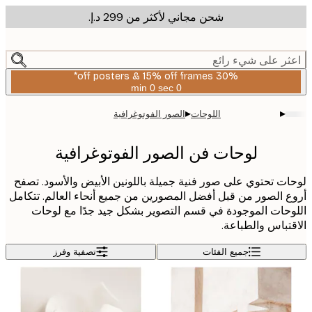
شحن مجاني لأكثر من ‏299 د.إ.‏
m
cont
ر على شيء رائع
30% off posters & 15% off frames*
0 sec
0 min
صالحة
حتى:
▸
▸
اللوحات
الصور الفوتوغرافية
2026-
08-
06
لوحات فن الصور الفوتوغرافية
ت تحتوي على صور فنية جميلة باللونين الأبيض والأسود. تصفح
 الصور من قبل أفضل المصورين من جميع أنحاء العالم. تتكامل
حات الموجودة في قسم التصوير بشكل جيد جدًا مع لوحات
تباس والطباعة.
جميع الفئات
تصفية وفرز