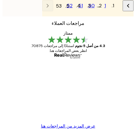
52
51
50
…
1
53
مراجعات العملاء
ممتاز
4.3 من أصل 5 نجوم
استنادًا إلى مراجعات 70875.
انظر بعض المراجعات هنا.
مشتري موثوق
اجعات
ملاء
Great item. Good quality.
4 يونيو
1 مايو
s C
Mary O
عرض المزيد من المراجعات هنا