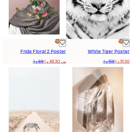
-30%*
Frida Floral 2 Poster
White Tiger Po
من ‏48.30 د.إ.‏