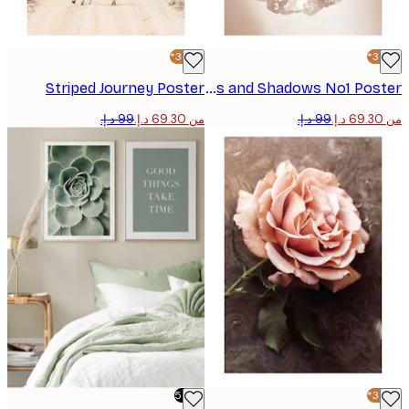
-30%*
Striped Journey Poster
Crystals and Shadows No1 Poster
من ‏69.30 د.إ.‏
-50%