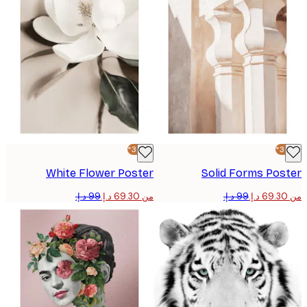
-30%*
White Flower Poster
Solid Forms Pos
من ‏69.30 د.إ.‏