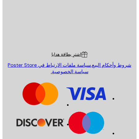
إرسال
St
Poster St
ة العملاء
اشترِ بطاقة هدايا
روط وأحكام البيع.
سياسة ملفات الارتباط في Poster Store
سياسة الخصوصية.