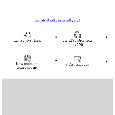
4 يونيو
1 مايو
s C
Mary O
عرض المزيد من المراجعات هنا
شحن مجاني لأكثر من
توصيل ٢-٤ أيام عمل
New products
المدفوعات الآمنة
every month
يد الإلكتروني