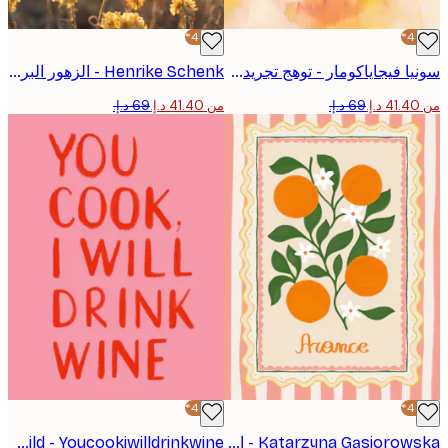
-40%*
سونيا فيجاياكومار - توهج تجريدي دافئ بوستر
Henrike Schenk - الزهور البرية المشمسة بوستر
من ‏41.40 د.إ.‏
-40%*
Katarzyna Gąsiorowska - إطار زهر البرتقال بوستر
Treechild - Youcookiwilldrinkwine بوستر