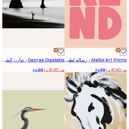
-40%*
Melloi Art Prints - رسالة لطيفة بسيطة بوستر
George Digalakis - توازن الشاطئ الهادئ بوستر
من ‏41.40 د.إ.‏