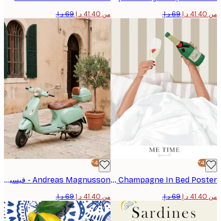
من ‏41.40 د.إ.‏
-40%*
ByKammille - Champagne In Bed Poster
Andreas Magnusson - فيسبا أخضر نعناعي شارع بوستر
من ‏41.40 د.إ.‏