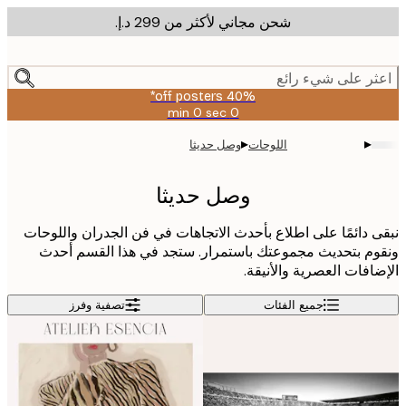
شحن مجاني لأكثر من ‏299 د.إ.‏
m
cont
ر على شيء رائع
40% off posters*
0 sec
0 min
صالحة
حتى:
▸
▸
اللوحات
وصل حديثا
2026-
08-
09
وصل حديثا
 دائمًا على اطلاع بأحدث الاتجاهات في فن الجدران واللوحات
م بتحديث مجموعتك باستمرار. ستجد في هذا القسم أحدث
افات العصرية والأنيقة.
جميع الفئات
تصفية وفرز