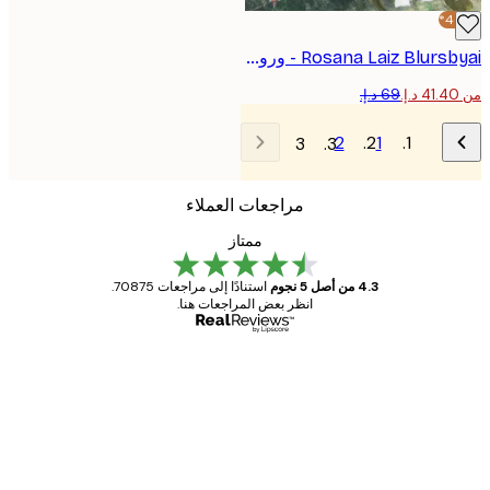
Rosana Laiz Blursbyai - ورود وردية ناعمة بوستر
2
1
3
مراجعات العملاء
ممتاز
4.3 من أصل 5 نجوم
استنادًا إلى مراجعات 70875.
انظر بعض المراجعات هنا.
مشتري موثوق
اجعات
ملاء
Great item. Good quality.