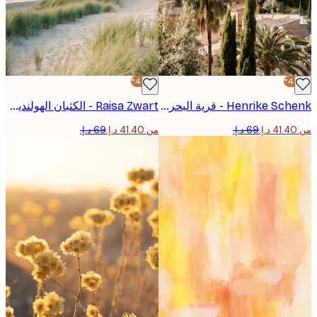
-40%*
Henrike Schenk - قرية البحر المتوسط الجبلية بوستر
Raisa Zwart - الكثبان الهولندية بوستر
من ‏41.40 د.إ.‏