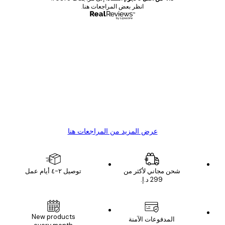
انظر بعض المراجعات هنا.
مشتري موثوق
اجعات
ملاء
Great item. Good quality.
4 يونيو
1 مايو
s C
Mary O
عرض المزيد من المراجعات هنا
شحن مجاني لأكثر من
توصيل ٢-٤ أيام عمل
New products
المدفوعات الآمنة