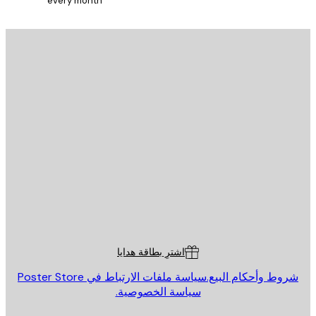
every month
يد الإلكتروني
إرسال
St
Poster St
ة العملاء
اشترِ بطاقة هدايا
روط وأحكام البيع.
سياسة ملفات الارتباط في Poster Store
سياسة الخصوصية.