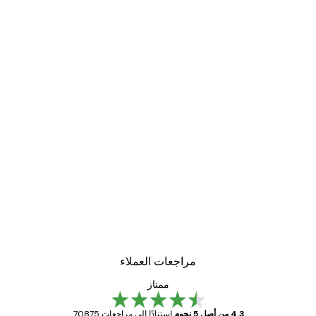
تعليق سهل أفقيًا وعموديًا
تعمل الأبازيم المعدنية المرنة ، والتعاليق المعدنية
الصلبة ، والوزن الخفيف للإطار على تسهيل عملية
التعليق أفقيًا وعموديًا.
مراجعات العملاء
ممتاز
4.3 من أصل 5 نجوم
استنادًا إلى مراجعات 70875.