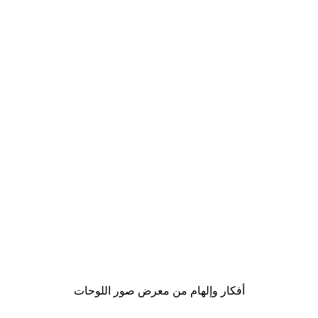
Outlet
-70%
ملصق جداري لصدفة بالجرافيك
من ‏20.70 د.إ.‏
أفكار وإلهام من معرض صور اللوحات