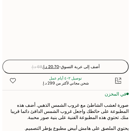
30x40 cm
50x70 cm
Fra
optio
أضف إلى عربة التسوق
-
توصيل ٢-٤ أيام عمل
شحن مجاني لأكثر من ‏299 د.إ.‏
 المخزن
ة لعشب الشاطئ مع غروب الشمس الذهبي. أضف هذه
بوعة على حائطك واجعل غروب الشمس الدافئ دائما قريبا
 تحتوي هذه المطبوعة الفنية على بنية صور محببة.
ي الملصق على هامش أبيض مطبوع يؤطر التصميم.