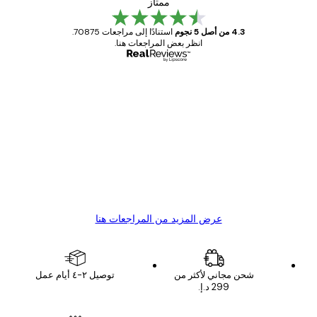
ممتاز
4.3 من أصل 5 نجوم
استنادًا إلى مراجعات 70875.
انظر بعض المراجعات هنا.
مشتري موثوق
اجعات
ملاء
Great item. Good quality.
4 يونيو
1 مايو
s C
Mary O
عرض المزيد من المراجعات هنا
شحن مجاني لأكثر من
توصيل ٢-٤ أيام عمل