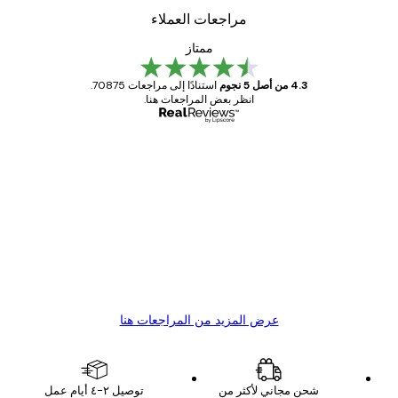
مراجعات العملاء
ممتاز
4.3 من أصل 5 نجوم
استنادًا إلى مراجعات 70875.
انظر بعض المراجعات هنا.
مشتري موثوق
اجعات
ملاء
Great item. Good quality.
4 يونيو
1 مايو
s C
Mary O
عرض المزيد من المراجعات هنا
شحن مجاني لأكثر من
توصيل ٢-٤ أيام عمل