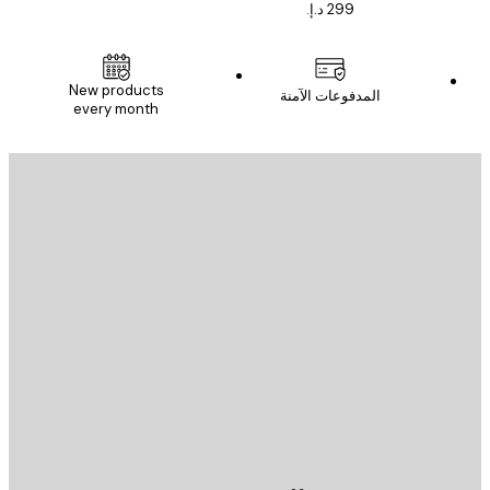
New products
المدفوعات الآمنة
every month
يد الإلكتروني
إرسال
St
Poster St
ة العملاء