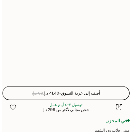
30x40 cm
40x50 cm
50x70 cm
70x100 cm
Fra
optio
أضف إلى عربة التسوق
-
توصيل ٢-٤ أيام عمل
شحن مجاني لأكثر من ‏299 د.إ.‏
 المخزن
 فلاتيرون الشهير