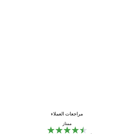
-40%*
لوحة صورة بحيرة سحرية
من ‏41.40 د.إ.‏
مراجعات العملاء
ممتاز