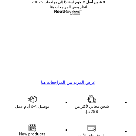
4.3 من أصل 5 نجوم
استنادًا إلى مراجعات 70875.
انظر بعض المراجعات هنا.
مشتري موثوق
اجعات
ملاء
Great item. Good quality.
4 يونيو
1 مايو
s C
Mary O
عرض المزيد من المراجعات هنا
شحن مجاني لأكثر من
توصيل ٢-٤ أيام عمل
New products
المدفوعات الآمنة