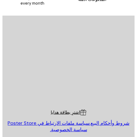
every month
يد الإلكتروني
إرسال
St
Poster St
ة العملاء
اشترِ بطاقة هدايا
روط وأحكام البيع.
سياسة ملفات الارتباط في Poster Store
سياسة الخصوصية.