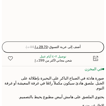
30x40 cm
50x70 cm
Fra
optio
أضف إلى عربة التسوق
-
توصيل ٢-٤ أيام عمل
شحن مجاني لأكثر من ‏299 د.إ.‏
 المخزن
 هادئة في الصباح الباكر على البحيرة بإطلالة على
ل. ملصق هادئ سيكون مكملاً رائعًا في غرفة المعيشة أو غرفة
.
ي الملصق على هامش أبيض مطبوع يحيط بالتصميم.
ر غير مدرج.