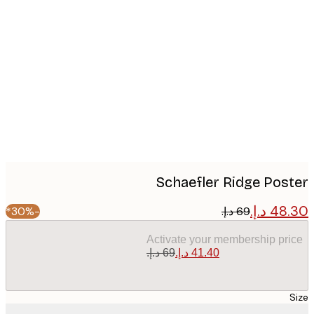
Produc
image
Schaefler Ridge Pos
-30%*
Activate your membership pr