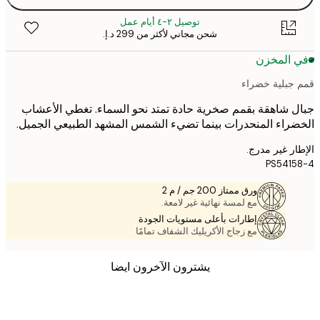
توصيل ٢-٤ أيام عمل
شحن مجاني لأكثر من ‏299 د.إ.‏
 المخزن
جبلية خضراء
 شاهقة بقمم صخرية حادة تمتد نحو السماء. تغطي الأعشاب
راء المنحدرات بينما تضيء الشمس المشهد الطبيعي الجميل.
ر غير مدرج.
PS541
ورق ممتاز 200 جم / م 2
مع لمسة نهائية غير لامعة.
إطارات بأعلى مستويات الجودة
مع زجاج الأكريليك الشفاف تمامًا
يشترون الآخرون ايضا