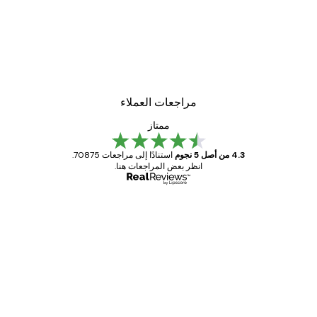
-30%*
Rosana Laiz Blursbyai - ورود وردية ناعمة بوستر
من ‏48.30 د.إ.‏
مراجعات العملاء
ممتاز
4.3 من أصل 5 نجوم
استنادًا إلى مراجعات 70875.
انظر بعض المراجعات هنا.
مشتري موثوق
اجعات
ملاء
Great item. Good quality.
4 يونيو
1 مايو
s C
Mary O