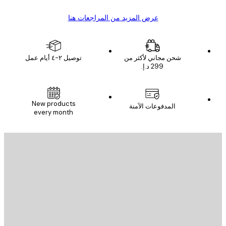
عرض المزيد من المراجعات هنا
شحن مجاني لأكثر من
توصيل ٢-٤ أيام عمل
New products
المدفوعات الآمنة
every month
يد الإلكتروني
إرسال