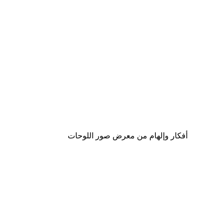
-30%*
Italy Vespa Poster
من ‏48.30 د.إ.‏
أفكار وإلهام من معرض صور اللوحات