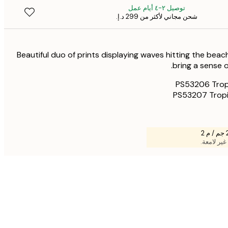
توصيل ٢-٤ أيام عمل
شحن مجاني لأكثر من ‏299 د.إ.‏
Beautiful duo of prints displaying waves hitting the beach
bring a sense 
PS53206 Trop
PS53207 Tropi
غير لامعة.