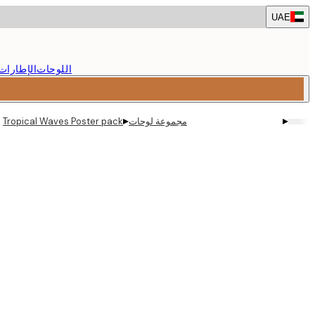
Skip
UAE
to
main
content.
اللوحات
الإطارات
▸
▸
مجموعة لوحات
Tropical Waves Poster pack