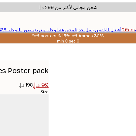
شحن مجاني لأكثر من ‏299 د.إ.‏
Offers
أفضل البائعين
وصل حديثا
مجموعة لوحات
معرض صور اللوحات
B2B
30% off posters & 15% off frames*
0 sec
0 min
صالحة
حتى:
2026-
08-
06
es Poster pack
Size