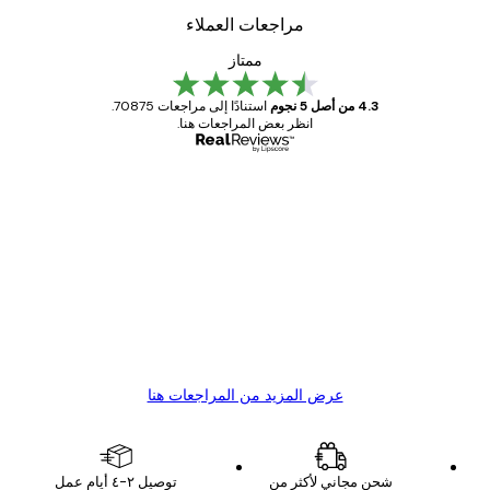
مراجعات العملاء
ممتاز
4.3 من أصل 5 نجوم
استنادًا إلى مراجعات 70875.
انظر بعض المراجعات هنا.
مشتري موثوق
اجعات
ملاء
Great item. Good quality.
4 يونيو
1 مايو
s C
Mary O
عرض المزيد من المراجعات هنا
شحن مجاني لأكثر من
توصيل ٢-٤ أيام عمل