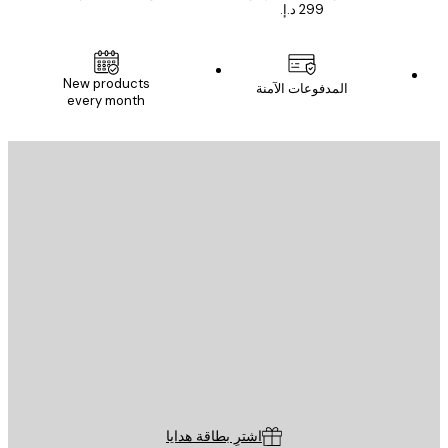
New products
المدفوعات الآمنة
every month
يد الإلكتروني
إرسال
St
Poster St
ة العملاء
اشترِ بطاقة هدايا