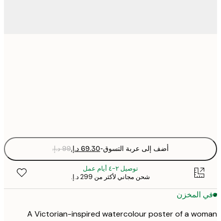
30x40 cm
50x70 cm
Fra
optio
أضف إلى عربة التسوق
-
توصيل ٢-٤ أيام عمل
شحن مجاني لأكثر من ‏299 د.إ.‏
 المخزن
A Victorian-inspired watercolour poster of a w