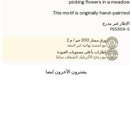
picking flowers in a mea
This motif is originally hand-pain
ر غير مدرج.
PS531
ورق ممتاز 200 جم / م 2
مع لمسة نهائية غير لامعة.
إطارات بأعلى مستويات الجودة
مع زجاج الأكريليك الشفاف تمامًا
يشترون الآخرون ايضا