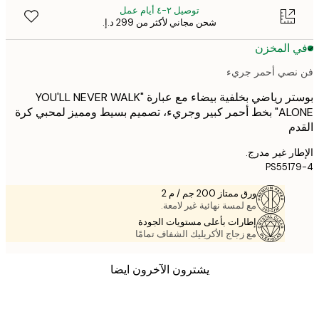
توصيل ٢-٤ أيام عمل
شحن مجاني لأكثر من ‏299 د.إ.‏
 المخزن
صي أحمر جريء
بوستر رياضي بخلفية بيضاء مع عبارة "YOU'LL NEVER WALK
ALONE" بخط أحمر كبير وجريء، تصميم بسيط ومميز لمحبي كرة
م
ر غير مدرج.
PS551
ورق ممتاز 200 جم / م 2
مع لمسة نهائية غير لامعة.
إطارات بأعلى مستويات الجودة
مع زجاج الأكريليك الشفاف تمامًا
يشترون الآخرون ايضا