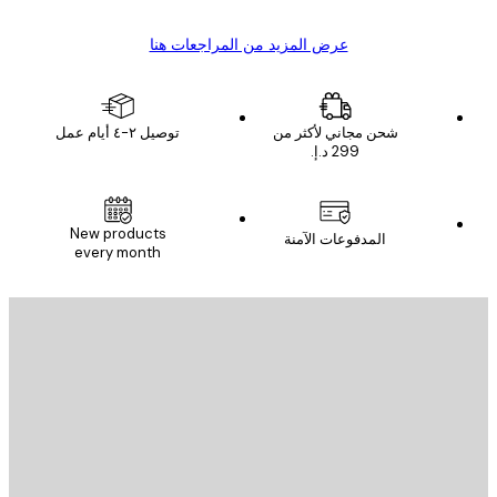
عرض المزيد من المراجعات هنا
شحن مجاني لأكثر من
توصيل ٢-٤ أيام عمل
New products
المدفوعات الآمنة
every month
يد الإلكتروني
إرسال