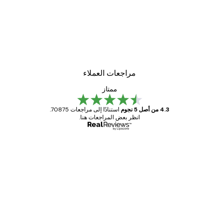
-30%*
لاعب كرة القدم أكشن ملصق
من ‏48.30 د.إ.‏
مراجعات العملاء
ممتاز
4.3 من أصل 5 نجوم
استنادًا إلى مراجعات 70875.
انظر بعض المراجعات هنا.
مشتري موثوق
اجعات
ملاء
Great item. Good quality.
4 يونيو
1 مايو
s C
Mary O