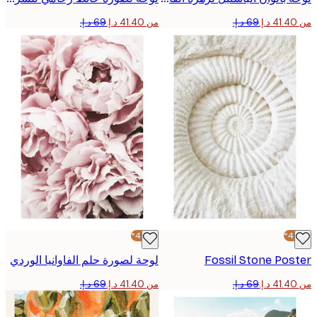
من ‏41.40 د.إ.‏
-40%*
Fossil Stone Po
لوحة لصورة حلم الفاوانيا الوردي
من ‏41.40 د.إ.‏