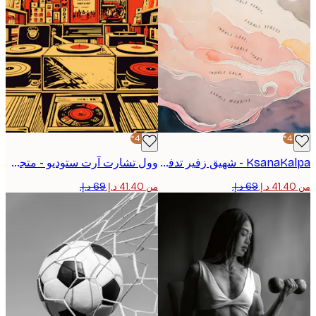
-40%*
KsanaKalpa - شهيق زفير تدفق السلام بوستر
وول تشارت آرت ستوديو - متجر الفينيل الريترو ملصق
من ‏41.40 د.إ.‏