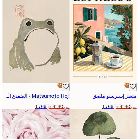
-40%*
ر إسبريسو ملصق
Matsumoto Hoji - الضفدع العابس I بوستر أصلي
من ‏41.40 د.إ.‏