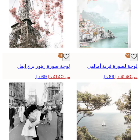
-40%*
 لصورة قرية أمالفي
لوحة صورة زهور برج ايفل
من ‏41.40 د.إ.‏