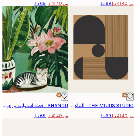
من ‏41.40 د.إ.‏
-40%*
THE MIUUS STUDIO - التناغم الهندسي رقم 2 بوستر
SHANDU - قطة استوائية وزهور بوستر
من ‏41.40 د.إ.‏