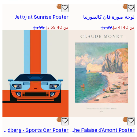
-40%*
 صورة فان كاليفورنيا
Jetty at Sunrise Poster
من ‏59.40 د.إ.‏
-40%*
Bo Lundberg - Sports Car Poster
Monet - Étretat- The Beach and the Falaise d'Amont Poster