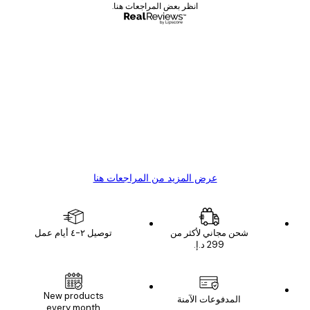
انظر بعض المراجعات هنا.
مشتري موثوق
اجعات
ملاء
Great item. Good quality.
4 يونيو
1 مايو
s C
Mary O
عرض المزيد من المراجعات هنا
شحن مجاني لأكثر من
توصيل ٢-٤ أيام عمل
New products
المدفوعات الآمنة
every month