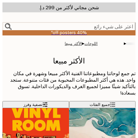
شحن مجاني لأكثر من ‏299 د.إ.‏
m
cont
ر على شيء رائع
40% off posters*
▸
▸
اللوحات
الأكثر مبيعا
الأكثر مبيعا
مع لوحاتنا ومطبوعاتنا الفنية الأكثر مبيعا وشهرة في مكان
. هذه هي أكثر المطبوعات المحبوبة من فئات متنوعة. ستجد
أكيد شيئًا مميزا لجميع الغرف والديكورات الداخلية. تسوق
دة!
جميع الفئات
تصفية وفرز