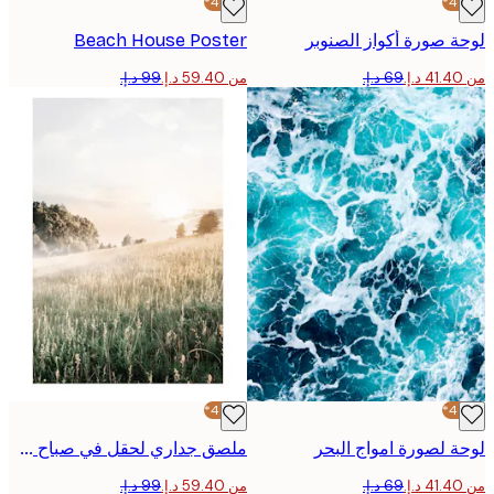
-40%*
 صورة أكواز الصنوبر
Beach House Poster
من ‏59.40 د.إ.‏
-40%*
 لصورة امواج البحر
ملصق جداري لحقل في صباح ضبابي
من ‏59.40 د.إ.‏