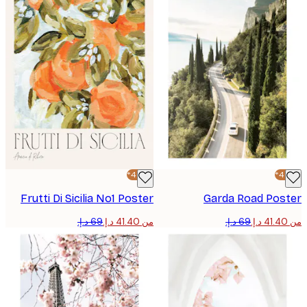
-40%*
Frutti Di Sicilia No1 Poster
Garda Road Pos
من ‏41.40 د.إ.‏