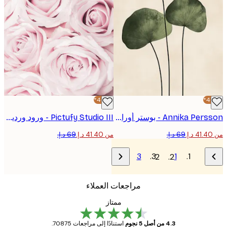
-40%*
Annika Persson - بوستر أوراق خضراء بسيطة
Pictufy Studio III - ورود وردية ناعمة بوستر
من ‏41.40 د.إ.‏
3
1
2
مراجعات العملاء
ممتاز
4.3 من أصل 5 نجوم
استنادًا إلى مراجعات 70875.