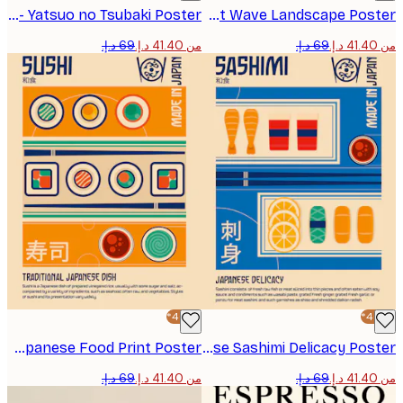
Taguchi Tomoki - Yatsuo no Tsubaki Poster
Hokusai - The Great Wave Landscape Poster
من ‏41.40 د.إ.‏
-40%*
Retrodrome - Sushi Japanese Food Print Poster
Retrodrome - Japanese Sashimi Delicacy Poster
من ‏41.40 د.إ.‏