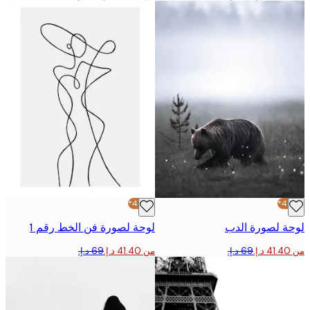
-40%*
 لصورة الدب
لوحة لصورة فن الخط رقم 1
من ‏41.40 د.إ.‏