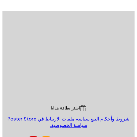
يد الإلكتروني
إرسال
St
Poster St
ة العملاء
اشترِ بطاقة هدايا
روط وأحكام البيع.
سياسة ملفات الارتباط في Poster Store
سياسة الخصوصية.