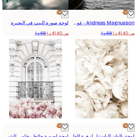
-40%*
Andreas Magnusson - غوص الزوجين في المحيط بوستر
لوحة صورة البيت في البحيرة
من ‏41.40 د.إ.‏
-40%*
لوحة بالوان الباستيل لزهرة الفاوانيا البيضاء
لوحة لصورة حائط رخامي للشرفة