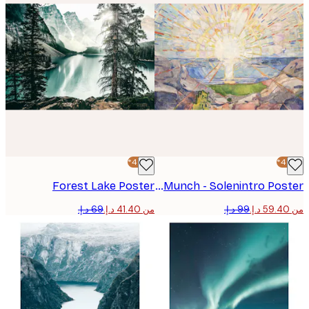
-40%*
Forest Lake Poster
Edvard Munch - Solenintro Poster
من ‏41.40 د.إ.‏