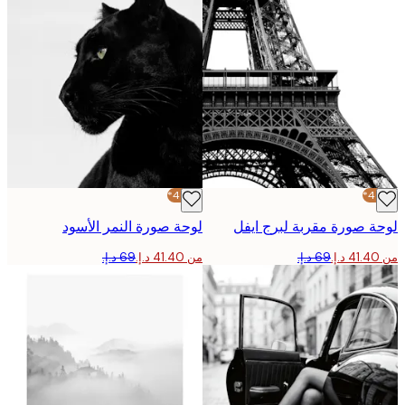
-40%*
 صورة مقربة لبرج ايفل
لوحة صورة النمر الأسود
من ‏41.40 د.إ.‏