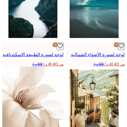
-40%*
 لصورة الأضواء الشمالية
لوحة لصورة الطبيعة الاسكندنافية
من ‏41.40 د.إ.‏