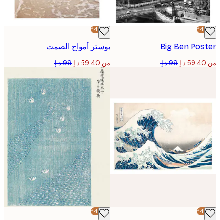
-40%*
Big Ben Pos
بوستر أمواج الصمت
من ‏59.40 د.إ.‏
-40%*